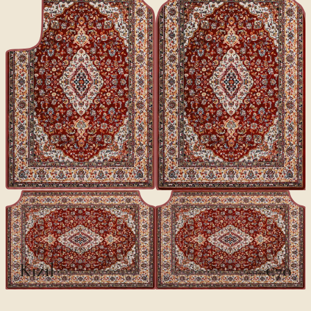
CLASSIQUES II
Kızıl
€70
€100