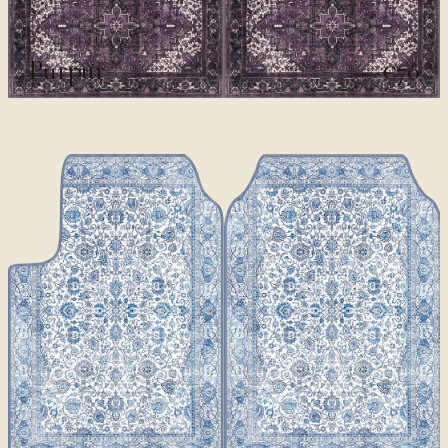
CLASSIQUES II
Purpur
€70
€100