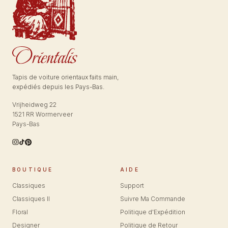
Tapis de voiture orientaux faits main,
expédiés depuis les Pays-Bas.
Vrijheidweg 22
1521 RR Wormerveer
Pays-Bas
BOUTIQUE
AIDE
Classiques
Support
Classiques II
Suivre Ma Commande
Floral
Politique d'Expédition
Designer
Politique de Retour