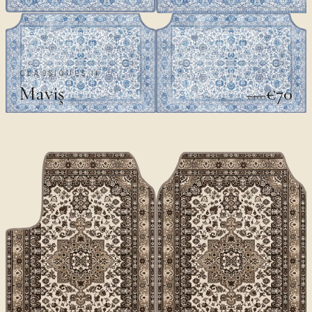
CLASSIQUES II
Maviş
€70
€100