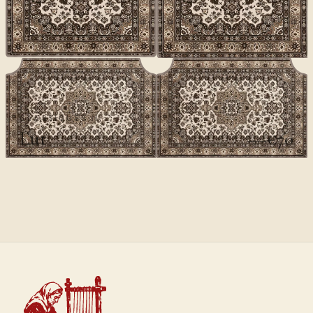
CLASSIQUES II
Lut
€70
€100