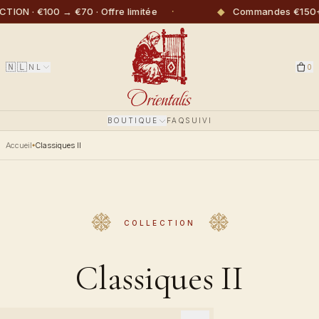
·
◆
N · €100 → €70 · Offre limitée
Commandes €150+ : l
🇳🇱
NL
0
BOUTIQUE
FAQ
SUIVI
Accueil
Classiques II
COLLECTION
Classiques II