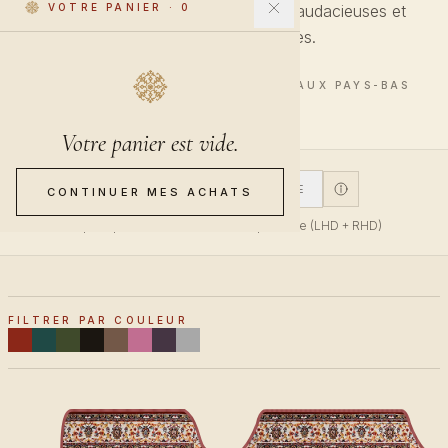
La deuxième vague, couleurs plus audacieuses et
VOTRE PANIER
·
0
médaillons géométriques.
5 PIÈCES · FINITION À LA MAIN AUX PAYS-BAS
Votre panier est vide.
V1
V2
SUR-MESURE
CONTINUER MES ACHATS
V1 pour pédale d'accélérateur supérieure (LHD + RHD)
FILTRER PAR COULEUR