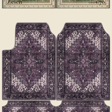
Zelen
€70
€100