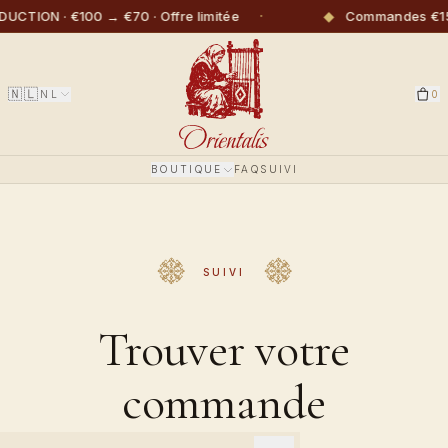
·
◆
UCTION · €100 → €70 · Offre limitée
Commandes €150+
🇳🇱
NL
0
BOUTIQUE
FAQ
SUIVI
SUIVI
Trouver votre
commande