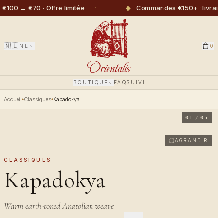
·
◆
 → €70 · Offre limitée
Commandes €150+ : livraison 
🇳🇱
NL
0
BOUTIQUE
FAQ
SUIVI
Accueil
Classiques
Kapadokya
01
/
05
AGRANDIR
CLASSIQUES
Kapadokya
Warm earth-toned Anatolian weave