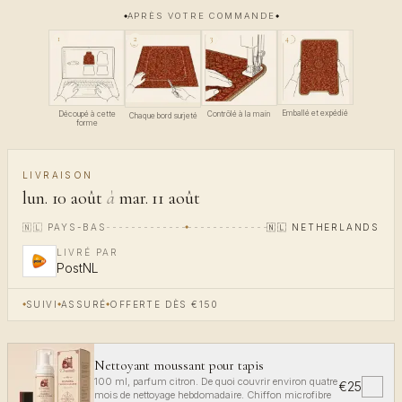
APRÈS VOTRE COMMANDE
4
1
3
2
Emballé et expédié
Découpé à cette
Contrôlé à la main
Chaque bord surjeté
forme
LIVRAISON
lun. 10 août
à
mar. 11 août
🇳🇱
PAYS-BAS
🇳🇱
NETHERLANDS
LIVRÉ PAR
PostNL
SUIVI
ASSURÉ
OFFERTE DÈS €150
Nettoyant moussant pour tapis
100 ml, parfum citron. De quoi couvrir environ quatre
€25
✓
mois de nettoyage hebdomadaire. Chiffon microfibre