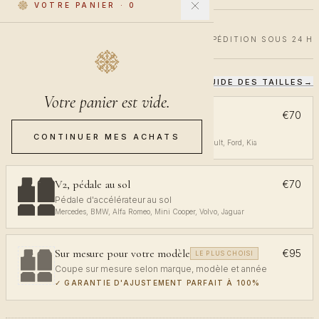
VOTRE PANIER
·
0
€70
€100
30% DE RÉDUCTION
EXPÉDITION SOUS 24 H
GUIDE DES TAILLES
→
CHOISISSEZ VOTRE COUPE
Votre panier est vide.
V1, pédale en haut
€70
Pédale d'accélérateur en haut
CONTINUER MES ACHATS
Volkswagen, Audi, Toyota, Opel, Peugeot, Renault, Ford, Kia
V2, pédale au sol
€70
Pédale d'accélérateur au sol
Mercedes, BMW, Alfa Romeo, Mini Cooper, Volvo, Jaguar
Sur mesure pour votre modèle
€95
LE PLUS CHOISI
Coupe sur mesure selon marque, modèle et année
✓
GARANTIE D'AJUSTEMENT PARFAIT À 100%