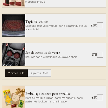
et éponge inclus.
Tapis de coffre
€60
✓
Découpé pour votre voiture, dans le motif que vous
avez choisi.
Set de dessous de verre
€15
✓
Réalisés dans le motif que vous avez choisi.
2 pièces
·
€15
4 pièces
·
€20
Emballage cadeau personnalisé
€10
✓
Boîte de marque, ruban, carte manuscrite, carte
parfumée, loukoum et une lingette.