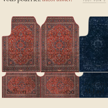
TOUT VOIR →
CLASSIQUES
CLASSIQUES
Saffron
Al-Layl
€70
€100