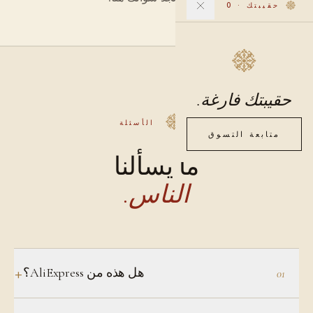
حقيبتك
·
0
حقيبتك فارغة.
الأسئلة
متابعة التسوق
ما يسألنا
الناس.
هل هذه من AliExpress؟
+
01
لا، نحصل على هذا السؤال كثيرًا لكننا لسنا كذلك. يمكنك