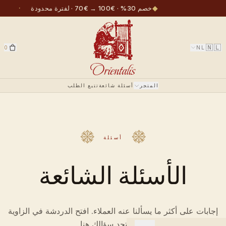
·
◆
خصم 30% · €100 → €70 · لفترة محدودة
🇳🇱
0
NL
المتجر
أسئلة شائعة
تتبع الطلب
أسئلة
الأسئلة الشائعة
إجابات على أكثر ما يسألنا عنه العملاء. افتح الدردشة في الزاوية
إذا لم تجد سؤالك هنا.