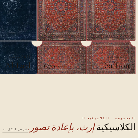
الكلاسيكية
الكلاسيكية
Al-Layl
Saffron
€70
€100
المجموعة · الكلاسيكية II
الكلاسيكية
إرث، بإعادة تصور.
عرض الكل ←