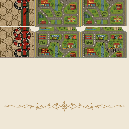
ديزاينر
ديزاينر
Guccio
City
€60
€100