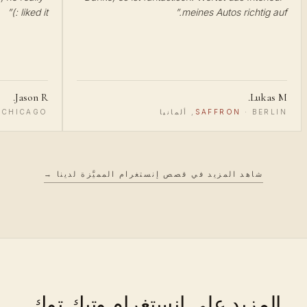
”
liked it :)
”
meines Autos richtig auf.
Jason R.
Lukas M.
BERLIN, ألمانيا
·
SAFFRON
CHICAGO, الولايات المتحدة
·
شاهد المزيد في قصص إنستغرام المميَّزة لدينا →
المزيد على إنستغرام وتيك توك.