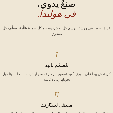
صنعٌ يدوي،
في هولندا.
فريق صغير في ورشتنا يرسم كل نقش، ويقطع كل صورة ظلّية، ويغلّف كل
صندوق.
I
مُصمَّم باليد
كل نقش يبدأ على الورق. نُعيد تصميم الزخارف من أرشيف السجاد لدينا قبل
تحويلها إلى دعّاسة.
II
مفصّل لسيّارتك