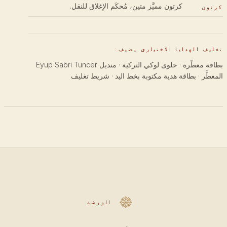
كرتون مميَّز متين، مُحكَم الإغلاق للنقل.
كرتون
تغليف الهدايا الاختياري يضيف:
بطاقة معطّرة · حلوى لوكي التركية · منديل Eyup Sabri Tuncer
المعطَّر · بطاقة هدية مكتوبة بخط اليد · شريط تغليف
الورشة