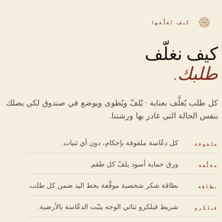
كيف نُغلِّفها
كيف نغلّف
طلبك.
كل طلب يُغلَّف بعناية · يُلفّ ويُطوى ويوضع في صندوق لكي يصلك
بنفس الحالة التي غادر بها ورشتنا.
كل دعّاسة ملفوفة بإحكام، دون أي ثنيات.
ملفوفة
ورق حماية أسود يلفّ كل طقم.
مغلَّفة
بطاقة شكر شخصية موقَّعة بخط اليد ضمن كل طلب.
بطاقة
شريط فيلكرو ثنائي الوجه يثبّت الدعّاسة بالأرضية.
فيلكرو