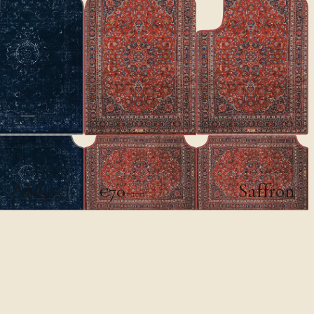
الكلاسيكية
الكلاسيكية
Al-Layl
Saffron
€70
€100