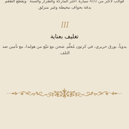
قوالب لأكثر من 400 سيارة. اختر الماركة والطراز والسنة · ويُقطَع الطقم
بدقة بحواف مخيطة وغير منزلق.
III
تغليف بعناية
يدوياً، بورق حريري، في كرتون مُعلَّم. شحن مع تتبّع من هولندا، مع تأمين ضد
التلف.