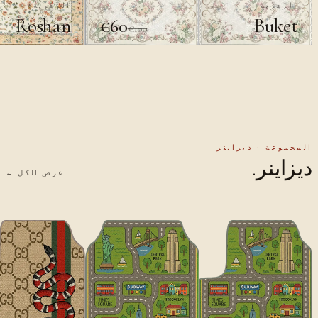
الزهرية
الزهرية
Roshan
Buket
€60
€100
المجموعة · ديزاينر
ديزاينر.
عرض الكل ←