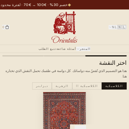
◆
خصم 30% · €100 → €70 · لفترة محدودة
🇳🇱
0
NL
المتجر
أسئلة شائعة
تتبع الطلب
اختر النقشة
هذا هو التصميم الذي تُقصّ منه دواساتك. كل دواسة في طقمك تحمل النقش الذي تختاره
هنا.
الكلاسيكية
الكلاسيكية II
الزهرية
ديزاينر