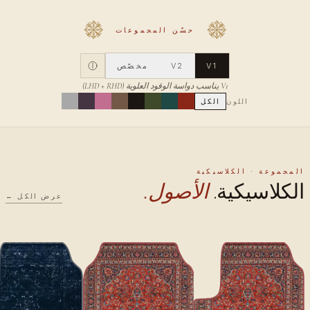
حسّن المجموعات
V1
V2
مخصّص
V1 يناسب دواسة الوقود العلوية (LHD + RHD)
اللون
الكل
المجموعة · الكلاسيكية
الكلاسيكية.
الأصول.
عرض الكل ←