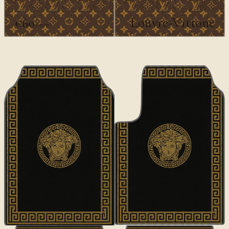
ديزاينر
Louvre-Vittone
€60
€100