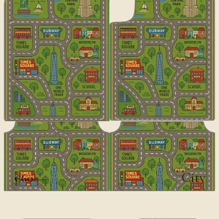
ديزاينر
City
€60
€100