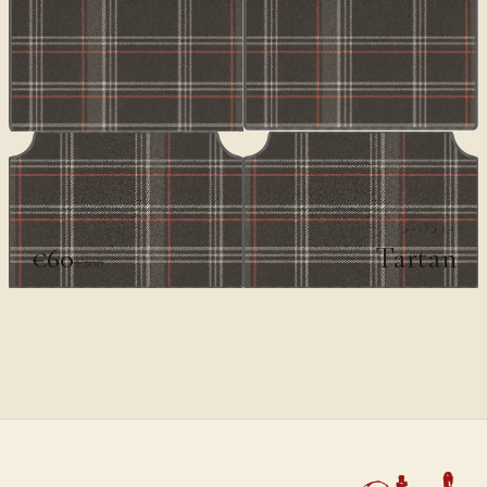
ديزاينر
Tartan
€60
€100