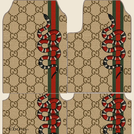
ديزاينر
Guccio
€60
€100