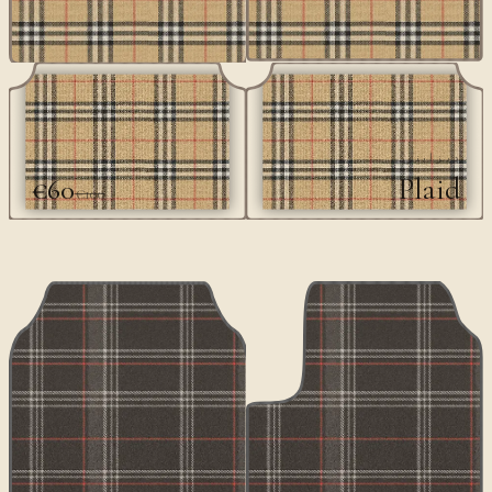
ديزاينر
Plaid
€60
€100