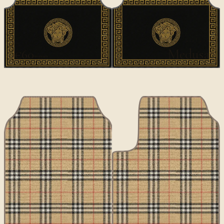
ديزاينر
Medusa
€60
€100