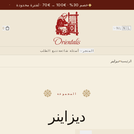
·
◆
خصم 30% · €100 → €70 · لفترة محدودة
🇳🇱
0
NL
المتجر
أسئلة شائعة
تتبع الطلب
الرئيسية
ديزاينر
المجموعة
ديزاينر