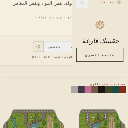
حقيبتك
·
0
أنماط ديزاينر بأسعار مقبولة. نفس المواد ونفس المقاس.
6 قطع · صنع يدوي في هولندا
حقيبتك فارغة.
V1
V2
مخصّص
متابعة التسوق
V1 يناسب دواسة الوقود العلوية (LHD + RHD)
تصفية حسب اللون