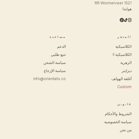
1521 RR Wormerveer
هولندا
المتجر
مساعدة
الكلاسيكية
الدعم
الكلاسيكية II
تتبع طلبي
الزهرية
سياسة الشحن
ديزاينر
سياسة الإرجاع
أغلفة الهواتف
info@orientalis.co
Custom
قانوني
الشروط والأحكام
سياسة الخصوصية
من نحن