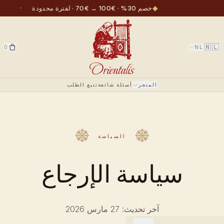
·
◆
خصم 30% · €100 → €70 · لفترة محدودة
🇳🇱
0
NL
المتجر
أسئلة شائعة
تتبع الطلب
السياسة
سياسة الإرجاع
آخر تحديث: 27 مارس 2026