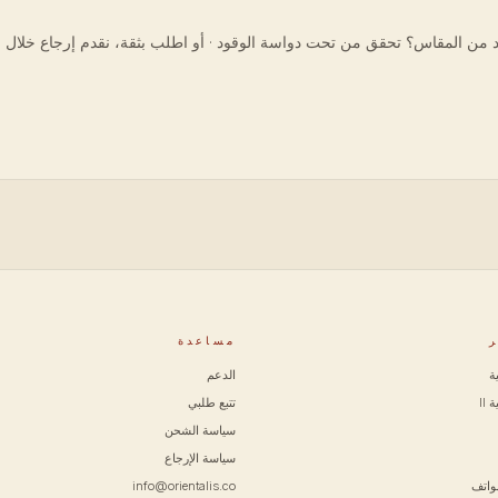
 من المقاس؟ تحقق من تحت دواسة الوقود · أو اطلب بثقة، نقدم إرجاع خلال 60 يوماً.
ر
مساعدة
ة
الدعم
II
تتبع طلبي
سياسة الشحن
سياسة الإرجاع
هواتف
info@orientalis.co