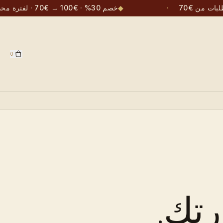
طلبات من €70
·
◆
خصم 30% · €100 → €70 · لفترة محدودة
0
رتك.