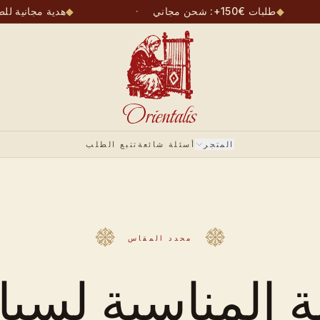
◆
طلبات €150+: شحن مجاني
·
◆
هدية مجانية لل
المتجر
أسئلة شائعة
تتبع الطلب
محدد المقاس
ّة المناسبة لسيا