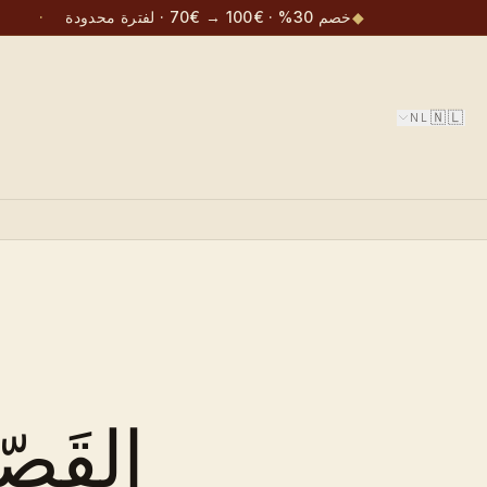
◆
خصم 30% · €100 → €70 · لفترة محدودة
·
🇳🇱
NL
القَص