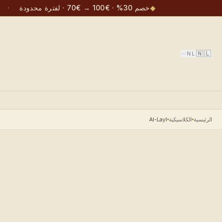
◆
خصم 30% · €100 → €70 · لفترة محدودة
·
🇳🇱
NL
الرئيسية
الكلاسيكية
Al-Layl