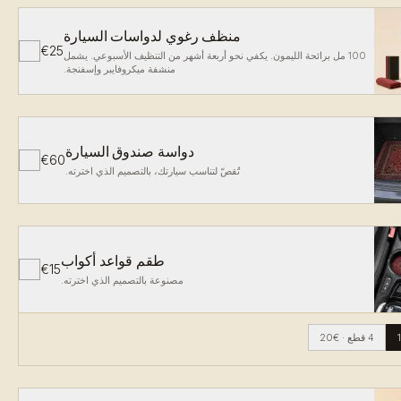
منظف رغوي لدواسات السيارة
€25
✓
100 مل برائحة الليمون. يكفي نحو أربعة أشهر من التنظيف الأسبوعي. يشمل
منشفة ميكروفايبر وإسفنجة.
دواسة صندوق السيارة
€60
✓
تُقصّ لتناسب سيارتك، بالتصميم الذي اخترته.
طقم قواعد أكواب
€15
✓
مصنوعة بالتصميم الذي اخترته.
4 قطع
·
€20