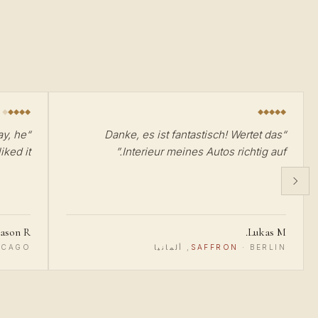
ay, he
“
Danke, es ist fantastisch! Wertet das
“
ked it :)
”
Interieur meines Autos richtig auf.
Jason R.
Lukas M.
BERLIN, ألمانيا
·
SAFFRON
CHICAGO, الولايا