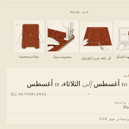
بعد طلبك
4
3
1
2
معبأة ومشحونة
ذا الشكل
مفحوصة يدويًا
كل حافة بغرزة أوفرلوك
يم
س
إلى
الثلاثاء، 11 أغسطس
🇳🇱
NETHERLANDS
م بواسطة
Po
ن
مجاني فوق €150