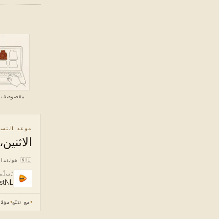
مقصوصة به
موعد التسل
الاثنين، 10 أغسط
🇳🇱
هولندا
يُسلّ
stNL
مع تتبّع
مؤمَّ