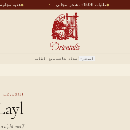
◆
طلبات €150+: شحن مجاني
·
◆
هدية مجاني
المتجر
أسئلة شائعة
تتبع الطلب
الكلاسيكية
Layl
n night motif