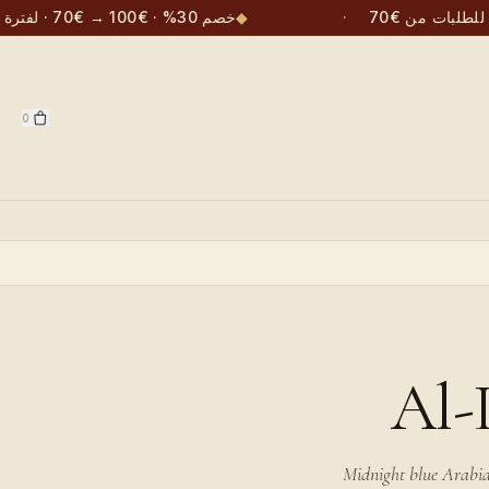
ة للطلبات من €70
·
◆
خصم 30% · €100 → €70 · لفترة محدودة
0
Al-
Midnight blue Arabia