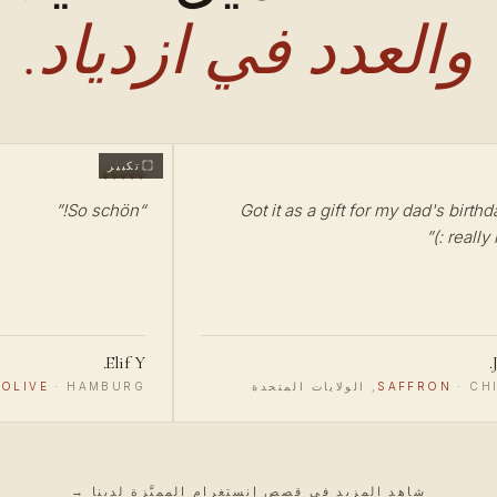
والعدد في ازدياد.
تكبير
”
So schön!
“
Got it as a gift for my dad's birthd
”
really li
Elif Y.
ت المتحدة
·
SAFFRON
HAMBURG, ألمانيا
·
OLIVE
شاهد المزيد في قصص إنستغرام المميَّزة لدينا →