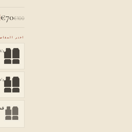
€70
€100
اختر المقاس
V1، دواسة في الأع
V2، دواسة على الأر
قص