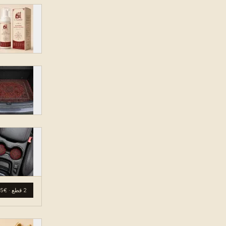
2 قطع
·
€15