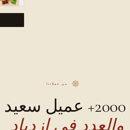
من عملائنا
2000+ عميل سعيد
والعدد في ازدياد.