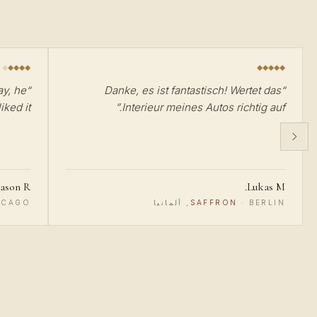
ay, he
“
Danke, es ist fantastisch! Wertet das
“
ked it :)
”
Interieur meines Autos richtig auf.
Jason R.
Lukas M.
BERLIN, ألمانيا
·
SAFFRON
CHICAGO, الولايا