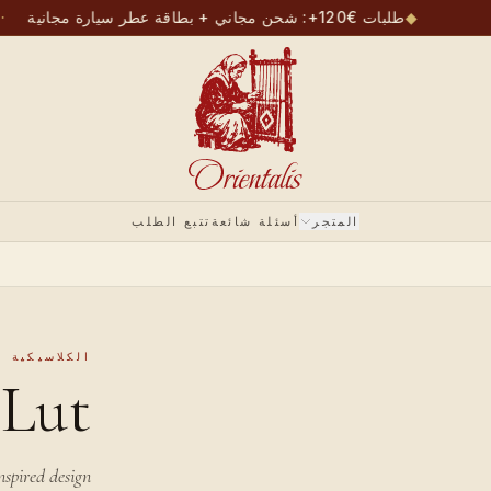
◆
طلبات €120+: شحن مجاني + بطاقة عطر سيارة مجانية
المتجر
أسئلة شائعة
تتبع الطلب
الكلاسيكية II
Lut
spired design