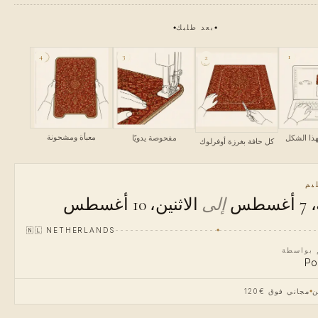
بعد طلبك
4
3
1
2
معبأة ومشحونة
ذا الشكل
مفحوصة يدويًا
كل حافة بغرزة أوفرلوك
يم
طس
إلى
الاثنين، 10 أغسطس
🇳🇱
NETHERLANDS
م بواسطة
Po
ن
مجاني فوق €120