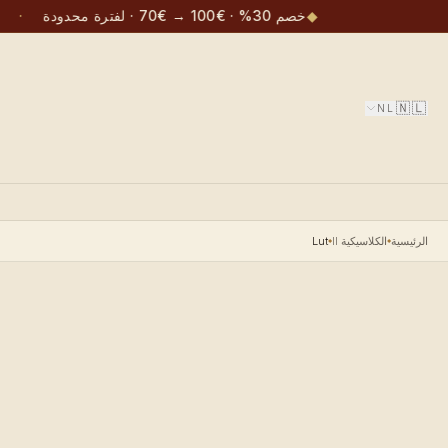
◆
خصم 30% · €100 → €70 · لفترة محدودة
·
🇳🇱
NL
الرئيسية
الكلاسيكية II
Lut