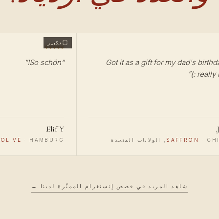
تكبير
”
So schön!
“
Got it as a gift for my dad's birthd
”
really li
Elif Y.
ت المتحدة
·
SAFFRON
HAMBURG, ألمانيا
·
OLIVE
شاهد المزيد في قصص إنستغرام المميَّزة لدينا →