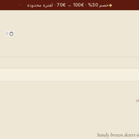
·
◆
خصم 30% · €100 → €70 · لفترة محدودة
·
0
Sandy brown desert-in