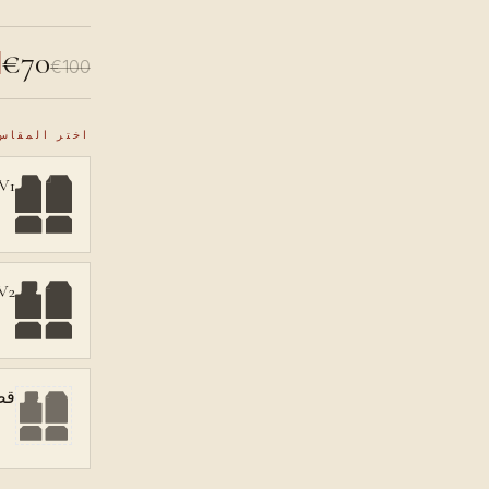
€70
€100
اختر المقاس
V1، دواسة في الأع
V2، دواسة على الأر
قص