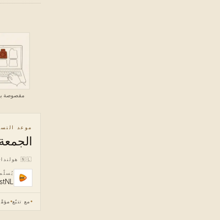
مقصوصة به
موعد التسل
الجمعة، 7 أغس
🇳🇱
هولندا
يُسلّ
stNL
مع تتبّع
مؤمَّ