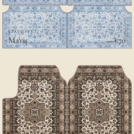
KLASSIKER II
Maviş
€70
€100