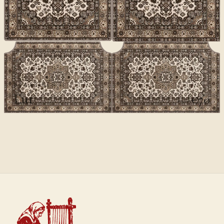
KLASSIKER II
Lut
€70
€100