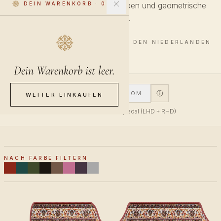
Die zweite Welle, kräftigere Farben und geometrische
DEIN WARENKORB
·
0
Medaillons.
5 STÜCKE · HANDVEREDELT IN DEN NIEDERLANDEN
Dein Warenkorb ist leer.
V1
V2
CUSTOM
WEITER EINKAUFEN
V1 für oben montiertes Gaspedal (LHD + RHD)
NACH FARBE FILTERN