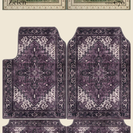
Zelen
€70
€100