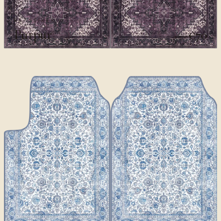
KLASSIKER II
Purpur
€70
€100