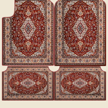
KLASSIKER II
Kızıl
€70
€100