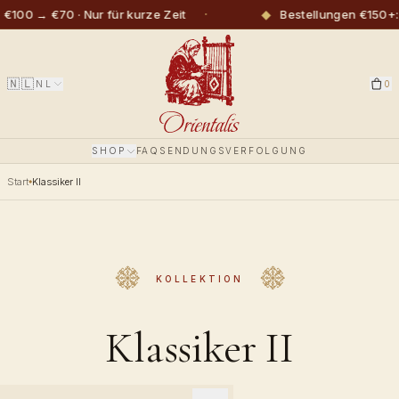
·
◆
00 → €70 · Nur für kurze Zeit
Bestellungen €150+: k
🇳🇱
NL
0
SHOP
FAQ
SENDUNGSVERFOLGUNG
Start
Klassiker II
KOLLEKTION
Klassiker II