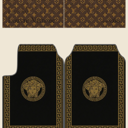
DESIGNER
Louvre-Vittone
€60
€100