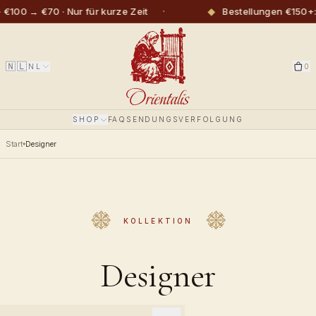
·
◆
0 → €70 · Nur für kurze Zeit
Bestellungen €150+: k
🇳🇱
NL
0
SHOP
FAQ
SENDUNGSVERFOLGUNG
Start
Designer
KOLLEKTION
Designer