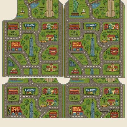
DESIGNER
City
€60
€100