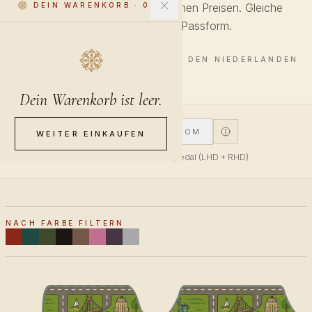
Designer-Muster zu zugänglichen Preisen. Gleiche
DEIN WARENKORB
·
0
Materialien, gleiche Passform.
6 STÜCKE · HANDVEREDELT IN DEN NIEDERLANDEN
Dein Warenkorb ist leer.
V1
V2
CUSTOM
WEITER EINKAUFEN
V1 für oben montiertes Gaspedal (LHD + RHD)
NACH FARBE FILTERN