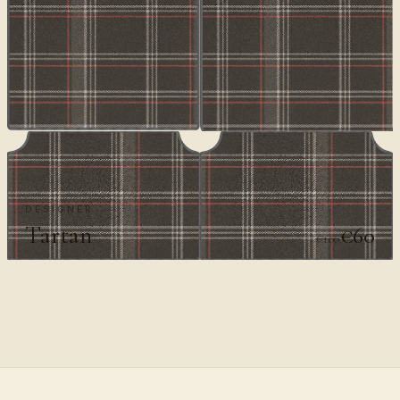
DESIGNER
Tartan
€60
€100