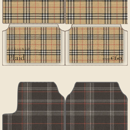
DESIGNER
Plaid
€60
€100