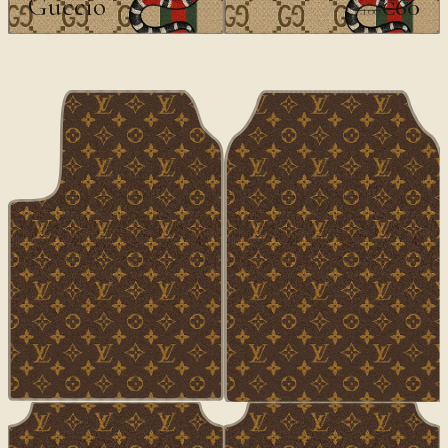
Guccio
€60
€100