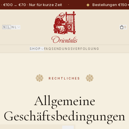
·
◆
€100 → €70 · Nur für kurze Zeit
Bestellungen €150+:
🇳🇱
NL
0
SHOP
FAQ
SENDUNGSVERFOLGUNG
RECHTLICHES
Allgemeine
Geschäftsbedingungen