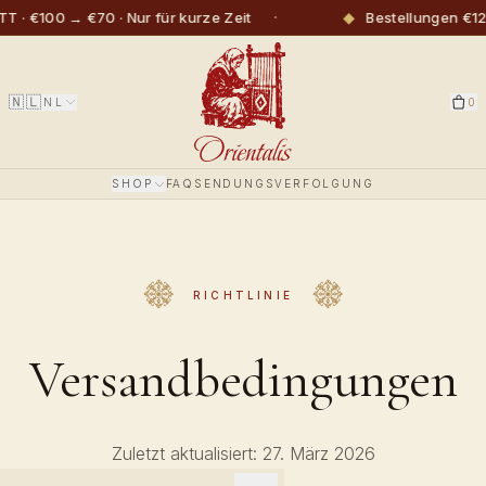
·
◆
 · €100 → €70 · Nur für kurze Zeit
Bestellungen €120
🇳🇱
NL
0
SHOP
FAQ
SENDUNGSVERFOLGUNG
RICHTLINIE
Versandbedingungen
Zuletzt aktualisiert: 27. März 2026