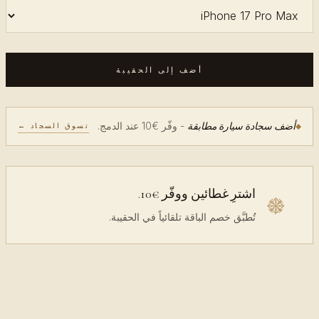
أضف إلى الحقيبة
- وفّر €10 عند الدمج.
أضف سجادة سيارة مطابقة
تسوق السجاد ←
اشترِ غطائين ووفّر €10.
تُطبَّق خصم الباقة تلقائياً في الحقيبة.