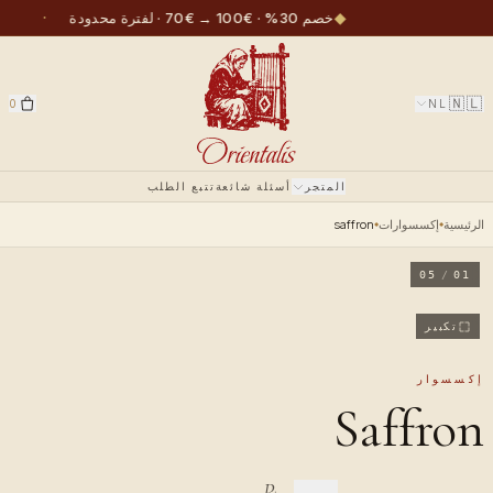
·
◆
خصم 30% · €100 → €70 · لفترة محدودة
🇳🇱
0
NL
المتجر
أسئلة شائعة
تتبع الطلب
الرئيسية
إكسسوارات
saffron
05
/
01
تكبير
إكسسوار
Saffron
Pattern-printed silicone case