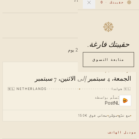
حقيبتك
·
0
€40
شامل الضريبة
حقيبتك فارغة.
طلب مسبق · يُشحن خلال 20-24 يوم
متابعة التسوق
موعد التسليم
الجمعة، 4 سبتمبر
إلى
الاثنين، 7 سبتمبر
🇳🇱
هولندا
NETHERLANDS
🇳🇱
يُسلّم بواسطة
PostNL
مع تتبّع
مؤمَّن
مجاني فوق €150
موديل الهاتف