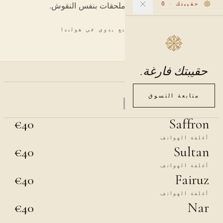
حقيبتك
·
0
أغطية هواتف وملحقات بنفس النقوش.
4 قطع · صنع يدوي في هولندا
حقيبتك فارغة.
تصفية حسب اللون
متابعة التسوق
أغلفة الهواتف
Saffron
€40
أغلفة الهواتف
Sultan
€40
أغلفة الهواتف
Fairuz
€40
أغلفة الهواتف
Nar
€40