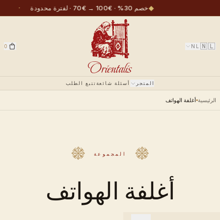
·
◆
خصم 30% · €100 → €70 · لفترة محدودة
🇳🇱
0
NL
المتجر
أسئلة شائعة
تتبع الطلب
الرئيسية
أغلفة الهواتف
المجموعة
أغلفة الهواتف