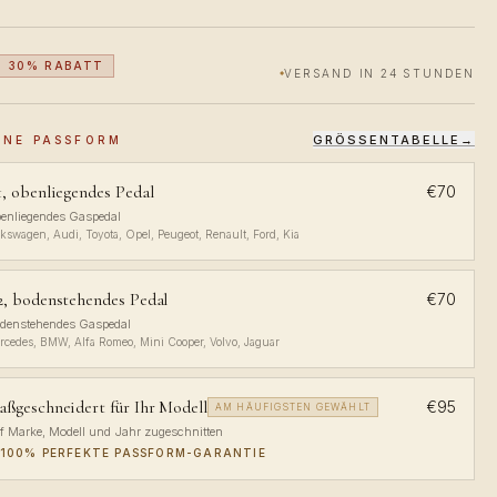
30% RABATT
VERSAND IN 24 STUNDEN
GRÖSSENTABELLE
→
INE PASSFORM
, obenliegendes Pedal
€70
enliegendes Gaspedal
lkswagen, Audi, Toyota, Opel, Peugeot, Renault, Ford, Kia
2, bodenstehendes Pedal
€70
denstehendes Gaspedal
rcedes, BMW, Alfa Romeo, Mini Cooper, Volvo, Jaguar
ßgeschneidert für Ihr Modell
€95
AM HÄUFIGSTEN GEWÄHLT
f Marke, Modell und Jahr zugeschnitten
100% PERFEKTE PASSFORM-GARANTIE