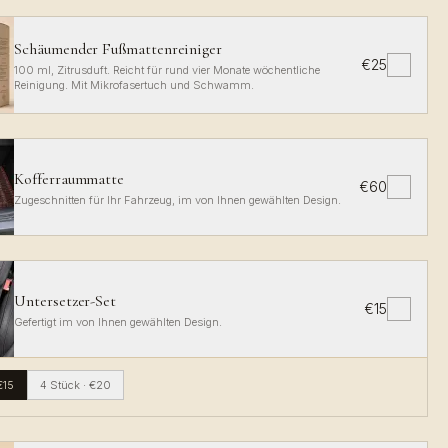
Schäumender Fußmattenreiniger
€25
✓
100 ml, Zitrusduft. Reicht für rund vier Monate wöchentliche
Reinigung. Mit Mikrofasertuch und Schwamm.
Kofferraummatte
€60
✓
Zugeschnitten für Ihr Fahrzeug, im von Ihnen gewählten Design.
Untersetzer-Set
€15
✓
Gefertigt im von Ihnen gewählten Design.
€15
4 Stück
·
€20