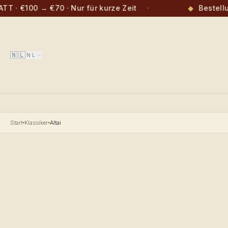
· €100 → €70 · Nur für kurze Zeit
·
◆
Bestellun
🇳🇱
NL
Start
Klassiker
Altai