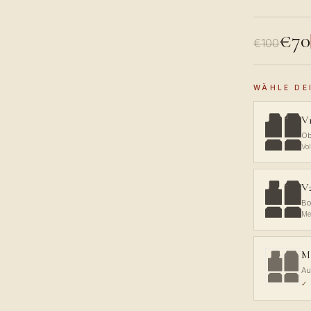
€70
€100
WÄHLE DE
V1
Ob
Vo
V
Bo
Me
Ma
Au
✓