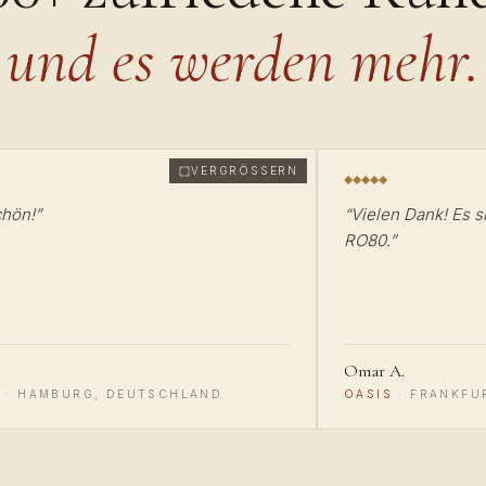
und es werden mehr.
VERGRÖSSERN
chön!
”
“
Vielen Dank! Es s
RO80.
”
Omar A.
·
HAMBURG, DEUTSCHLAND
OASIS
·
FRANKFU