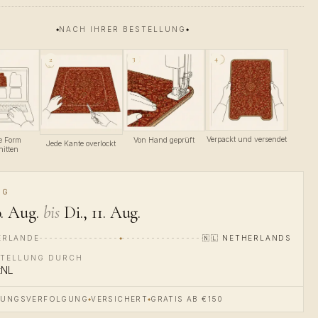
NACH IHRER BESTELLUNG
4
3
2
Verpackt und versendet
se Form
Von Hand geprüft
Jede Kante overlockt
nitten
NG
. Aug.
bis
Di., 11. Aug.
ERLANDE
🇳🇱
NETHERLANDS
TELLUNG DURCH
tNL
DUNGSVERFOLGUNG
VERSICHERT
GRATIS AB €150