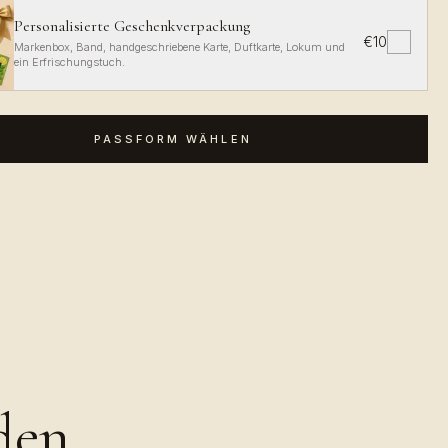
Personalisierte Geschenkverpackung
€10
✓
Markenbox, Band, handgeschriebene Karte, Duftkarte, Lokum und
ein Erfrischungstuch.
PASSFORM WÄHLEN
den