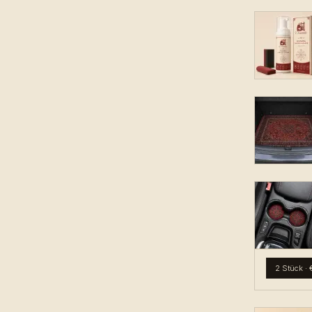
2 Stück
·