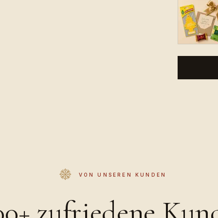
VON UNSEREN KUNDEN
00+ zufriedene Kun