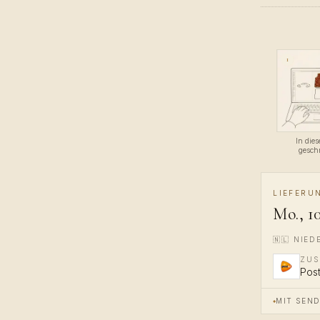
1
In die
gesch
LIEFERU
Mo., 10
🇳🇱
NIED
ZUS
Pos
MIT SEN