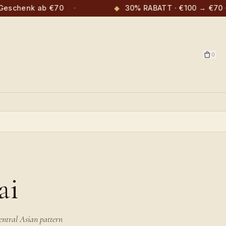
eschenk ab €70
·
◆
30% RABATT · €100 → €70 · Nu
0
R
ai
ntral Asian pattern