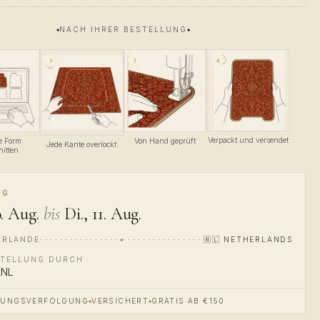
NACH IHRER BESTELLUNG
4
3
2
Verpackt und versendet
se Form
Von Hand geprüft
Jede Kante overlockt
nitten
NG
. Aug.
bis
Di., 11. Aug.
ERLANDE
🇳🇱
NETHERLANDS
TELLUNG DURCH
tNL
DUNGSVERFOLGUNG
VERSICHERT
GRATIS AB €150