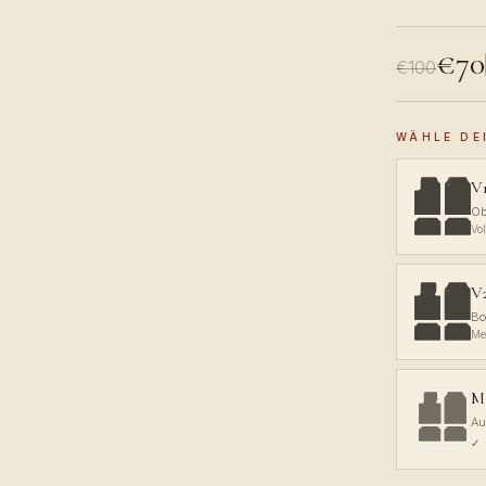
€70
€100
WÄHLE DE
V1
Ob
Vo
V
Bo
Me
Ma
Au
✓