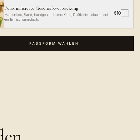
Personalisierte Geschenkverpackung
€10
✓
Markenbox, Band, handgeschriebene Karte, Duftkarte, Lokum und
ein Erfrischungstuch.
PASSFORM WÄHLEN
den