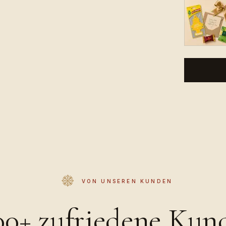
VON UNSEREN KUNDEN
00+ zufriedene Kun