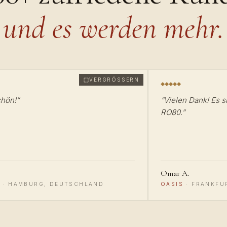
und es werden mehr.
VERGRÖSSERN
chön!
”
“
Vielen Dank! Es s
RO80.
”
Omar A.
·
HAMBURG, DEUTSCHLAND
OASIS
·
FRANKFU