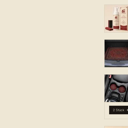
2 Stück
·