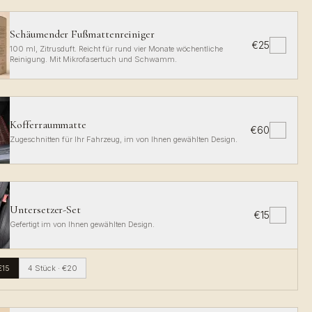
Schäumender Fußmattenreiniger
€25
✓
100 ml, Zitrusduft. Reicht für rund vier Monate wöchentliche
Reinigung. Mit Mikrofasertuch und Schwamm.
Kofferraummatte
€60
✓
Zugeschnitten für Ihr Fahrzeug, im von Ihnen gewählten Design.
Untersetzer-Set
€15
✓
Gefertigt im von Ihnen gewählten Design.
€15
4 Stück
·
€20