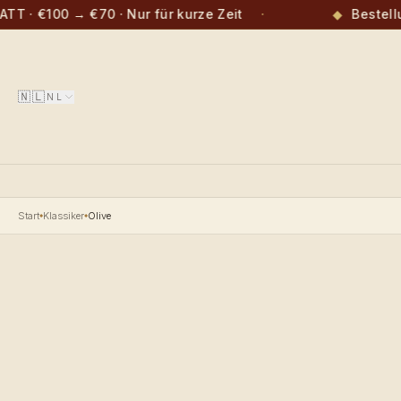
· €100 → €70 · Nur für kurze Zeit
·
◆
Bestellun
🇳🇱
NL
Start
Klassiker
Olive