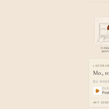
1
In die
gesch
LIEFERU
Mo., 10
🇳🇱
NIED
ZUS
Pos
MIT SEN