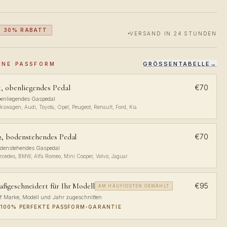
30% RABATT
VERSAND IN 24 STUNDEN
GRÖSSENTABELLE
→
INE PASSFORM
, obenliegendes Pedal
€70
enliegendes Gaspedal
lkswagen, Audi, Toyota, Opel, Peugeot, Renault, Ford, Kia
2, bodenstehendes Pedal
€70
denstehendes Gaspedal
rcedes, BMW, Alfa Romeo, Mini Cooper, Volvo, Jaguar
ßgeschneidert für Ihr Modell
€95
AM HÄUFIGSTEN GEWÄHLT
f Marke, Modell und Jahr zugeschnitten
100% PERFEKTE PASSFORM-GARANTIE