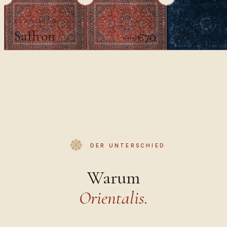
KLASSIKER
KLASSIKER
Saffron
Al-Layl
€70
€100
DER UNTERSCHIED
Warum
Orientalis.