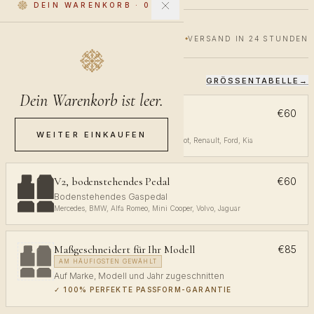
DEIN WARENKORB
·
0
€60
€100
40% RABATT
VERSAND IN 24 STUNDEN
GRÖSSENTABELLE
→
WÄHLE DEINE PASSFORM
Dein Warenkorb ist leer.
V1, obenliegendes Pedal
€60
Obenliegendes Gaspedal
WEITER EINKAUFEN
Volkswagen, Audi, Toyota, Opel, Peugeot, Renault, Ford, Kia
V2, bodenstehendes Pedal
€60
Bodenstehendes Gaspedal
Mercedes, BMW, Alfa Romeo, Mini Cooper, Volvo, Jaguar
Maßgeschneidert für Ihr Modell
€85
AM HÄUFIGSTEN GEWÄHLT
Auf Marke, Modell und Jahr zugeschnitten
✓
100% PERFEKTE PASSFORM-GARANTIE