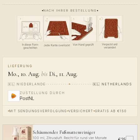
NACH IHRER BESTELLUNG
4
1
3
2
Verpackt und
In diese Form
Von Hand geprüft
Jede Kante overlockt
versendet
geschnitten
LIEFERUNG
Mo., 10. Aug.
bis
Di., 11. Aug.
🇳🇱
NIEDERLANDE
🇳🇱
NETHERLANDS
ZUSTELLUNG DURCH
PostNL
MIT SENDUNGSVERFOLGUNG
VERSICHERT
GRATIS AB €150
Schäumender Fußmattenreiniger
100 ml, Zitrusduft. Reicht für rund vier Monate
€25
✓