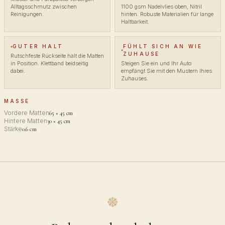
Alltagsschmutz zwischen
1100 gsm Nadelvlies oben, Nitril
Reinigungen.
hinten. Robuste Materialien für lange
Haltbarkeit.
GUTER HALT
FÜHLT SICH AN WIE
ZUHAUSE
Rutschfeste Rückseite hält die Matten
in Position. Klettband beidseitig
Steigen Sie ein und Ihr Auto
dabei.
empfängt Sie mit den Mustern Ihres
Zuhauses.
MASSE
Vordere Matten
65 × 45 cm
Hintere Matten
30 × 45 cm
Stärke
0.6 cm