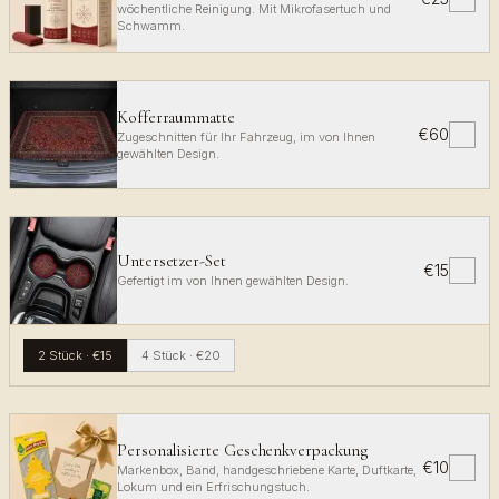
wöchentliche Reinigung. Mit Mikrofasertuch und
Schwamm.
Kofferraummatte
€60
✓
Zugeschnitten für Ihr Fahrzeug, im von Ihnen
gewählten Design.
Untersetzer-Set
€15
✓
Gefertigt im von Ihnen gewählten Design.
2 Stück
·
€15
4 Stück
·
€20
Personalisierte Geschenkverpackung
€10
✓
Markenbox, Band, handgeschriebene Karte, Duftkarte,
Lokum und ein Erfrischungstuch.