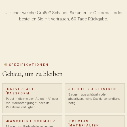
Unsicher welche Größe? Schauen Sie unter Ihr Gaspedal, oder
bestellen Sie mit Vertrauen, 60 Tage Rückgabe.
SPEZIFIKATIONEN
Gebaut, um zu bleiben.
UNIVERSALE
LEICHT ZU REINIGEN
PASSFORM
Saugen, ausschütteln oder
Passt in die meisten Autos in V1 oder
abspritzen, keine Spezialbehandlung
V2. Maßanfertigung für exakte
nötig.
Passform verfügbar.
KASCHIERT SCHMUTZ
PREMIUM-
MATERIALIEN
Muster und Farbpalette verbergen