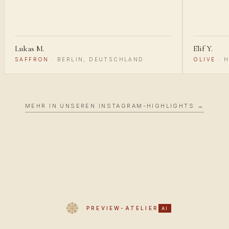
Lukas M.
Elif Y.
SAFFRON
·
BERLIN, DEUTSCHLAND
OLIVE
·
H
MEHR IN UNSEREN INSTAGRAM-HIGHLIGHTS →
PREVIEW-ATELIER
AI