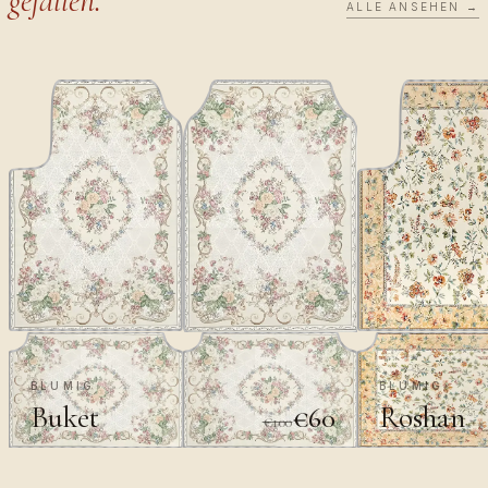
gefallen.
ALLE ANSEHEN →
BLUMIG
BLUMIG
Buket
Roshan
€60
€100