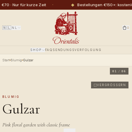
·
◆
· Nur für kurze Zeit
Bestellungen €150+: kostenlos
🇳🇱
NL
0
SHOP
FAQ
SENDUNGSVERFOLGUNG
Start
Blumig
Gulzar
01
/
06
VERGRÖSSERN
BLUMIG
Gulzar
Pink floral garden with classic frame