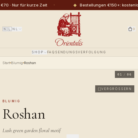
·
◆
 Nur für kurze Zeit
Bestellungen €150+: kostenlose
🇳🇱
NL
0
SHOP
FAQ
SENDUNGSVERFOLGUNG
Start
Blumig
Roshan
01
/
06
VERGRÖSSERN
BLUMIG
Roshan
Lush green garden floral motif