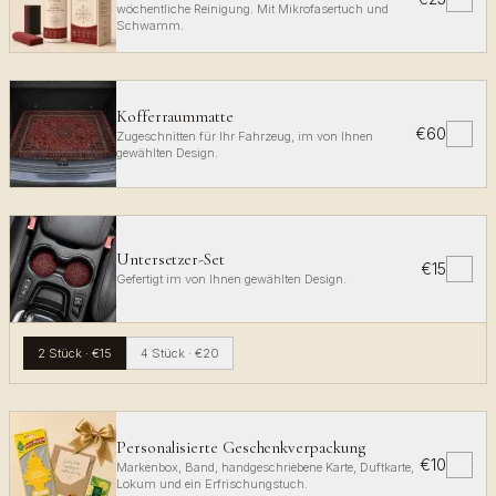
wöchentliche Reinigung. Mit Mikrofasertuch und
Schwamm.
Kofferraummatte
€60
✓
Zugeschnitten für Ihr Fahrzeug, im von Ihnen
gewählten Design.
Untersetzer-Set
€15
✓
Gefertigt im von Ihnen gewählten Design.
2 Stück
·
€15
4 Stück
·
€20
Personalisierte Geschenkverpackung
€10
✓
Markenbox, Band, handgeschriebene Karte, Duftkarte,
Lokum und ein Erfrischungstuch.