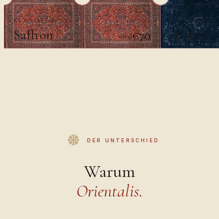
KLASSIKER
KLASSIKER
Saffron
Al-Layl
€70
€100
DER UNTERSCHIED
Warum
Orientalis.