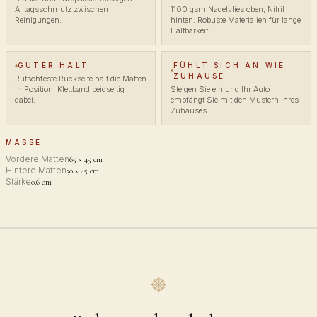
Alltagsschmutz zwischen
1100 gsm Nadelvlies oben, Nitril
Reinigungen.
hinten. Robuste Materialien für lange
Haltbarkeit.
GUTER HALT
FÜHLT SICH AN WIE
ZUHAUSE
Rutschfeste Rückseite hält die Matten
in Position. Klettband beidseitig
Steigen Sie ein und Ihr Auto
dabei.
empfängt Sie mit den Mustern Ihres
Zuhauses.
MASSE
Vordere Matten
65 × 45 cm
Hintere Matten
30 × 45 cm
Stärke
0.6 cm