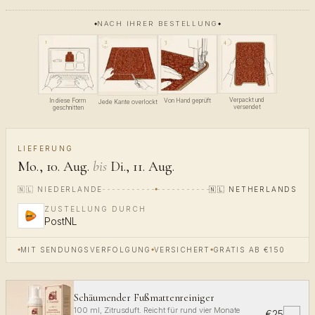
NACH IHRER BESTELLUNG
4
1
3
2
Verpackt und
In diese Form
Von Hand geprüft
Jede Kante overlockt
versendet
geschnitten
LIEFERUNG
Mo., 10. Aug.
bis
Di., 11. Aug.
🇳🇱
NIEDERLANDE
🇳🇱
NETHERLANDS
ZUSTELLUNG DURCH
PostNL
MIT SENDUNGSVERFOLGUNG
VERSICHERT
GRATIS AB €150
Schäumender Fußmattenreiniger
100 ml, Zitrusduft. Reicht für rund vier Monate
€25
✓