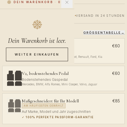
DEIN WARENKORB
·
0
€60
€100
40% RABATT
VERSAND IN 24 STUNDEN
GRÖSSENTABELLE
→
WÄHLE DEINE PASSFORM
Dein Warenkorb ist leer.
V1, obenliegendes Pedal
€60
Obenliegendes Gaspedal
WEITER EINKAUFEN
Volkswagen, Audi, Toyota, Opel, Peugeot, Renault, Ford, Kia
V2, bodenstehendes Pedal
€60
Bodenstehendes Gaspedal
Mercedes, BMW, Alfa Romeo, Mini Cooper, Volvo, Jaguar
Maßgeschneidert für Ihr Modell
€85
AM HÄUFIGSTEN GEWÄHLT
Auf Marke, Modell und Jahr zugeschnitten
✓
100% PERFEKTE PASSFORM-GARANTIE