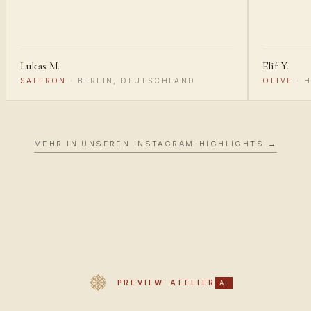
Lukas M.
Elif Y.
SAFFRON
·
BERLIN, DEUTSCHLAND
OLIVE
·
H
MEHR IN UNSEREN INSTAGRAM-HIGHLIGHTS →
PREVIEW-ATELIER
AI