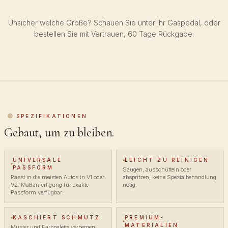
Unsicher welche Größe? Schauen Sie unter Ihr Gaspedal, oder
bestellen Sie mit Vertrauen, 60 Tage Rückgabe.
SPEZIFIKATIONEN
Gebaut, um zu bleiben.
UNIVERSALE
LEICHT ZU REINIGEN
PASSFORM
Saugen, ausschütteln oder
Passt in die meisten Autos in V1 oder
abspritzen, keine Spezialbehandlung
V2. Maßanfertigung für exakte
nötig.
Passform verfügbar.
KASCHIERT SCHMUTZ
PREMIUM-
MATERIALIEN
Muster und Farbpalette verbergen