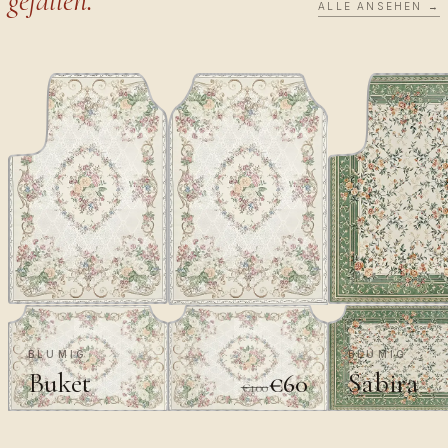
gefallen.
ALLE ANSEHEN →
BLUMIG
BLUMIG
Buket
Sabira
€60
€100