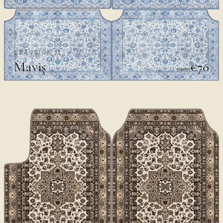
CLASSICS II
Maviş
€70
€100