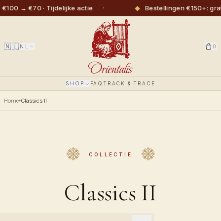
·
◆
0 → €70 · Tijdelijke actie
Bestellingen €150+: grati
🇳🇱
NL
0
SHOP
FAQ
TRACK & TRACE
Home
Classics II
COLLECTIE
Classics II