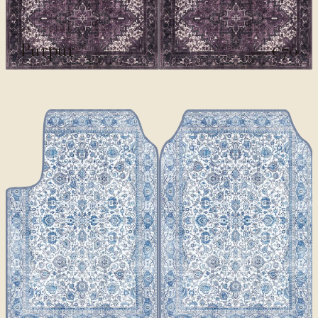
CLASSICS II
Purpur
€70
€100