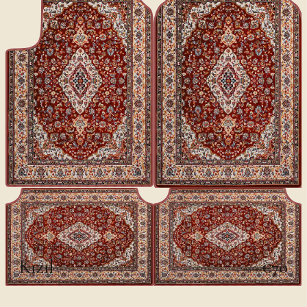
CLASSICS II
Kızıl
€70
€100