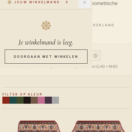
JOUW WINKELMAND
De tweede golf, fellere kleuren en geometrische
·
0
medaillons.
5 STUKS · HANDGEMAAKT IN NEDERLAND
Je winkelmand is leeg.
V1
V2
CUSTOM
DOORGAAN MET WINKELEN
V1 past bij bovenaan gemonteerde gaspedalen (LHD + RHD)
FILTER OP KLEUR