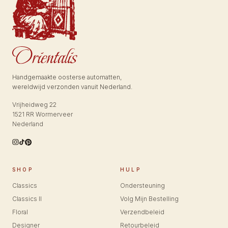
Handgemaakte oosterse automatten,
wereldwijd verzonden vanuit Nederland.
Vrijheidweg 22
1521 RR Wormerveer
Nederland
SHOP
HULP
Classics
Ondersteuning
Classics II
Volg Mijn Bestelling
Floral
Verzendbeleid
Designer
Retourbeleid