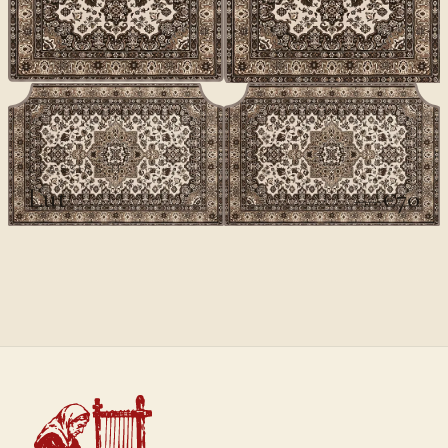
CLASSICS II
Lut
€70
€100