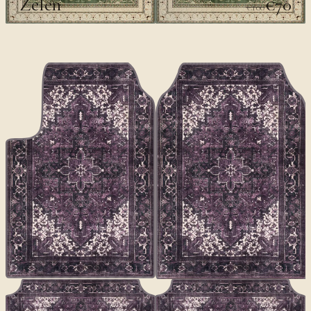
Zelen
€70
€100