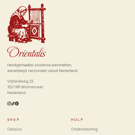
Handgemaakte oosterse automatten,
wereldwijd verzonden vanuit Nederland.
Vrijheidweg 22
1521 RR Wormerveer
Nederland
SHOP
HULP
Classics
Ondersteuning