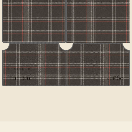
DESIGNER
Tartan
€60
€100