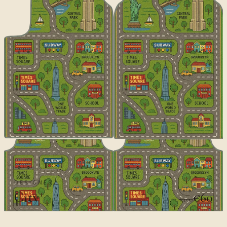
DESIGNER
City
€60
€100