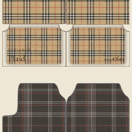
DESIGNER
Plaid
€60
€100