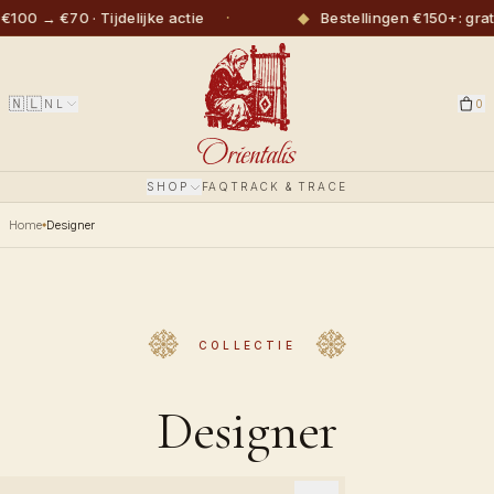
·
◆
 → €70 · Tijdelijke actie
Bestellingen €150+: gratis
🇳🇱
NL
0
SHOP
FAQ
TRACK & TRACE
Home
Designer
COLLECTIE
Designer