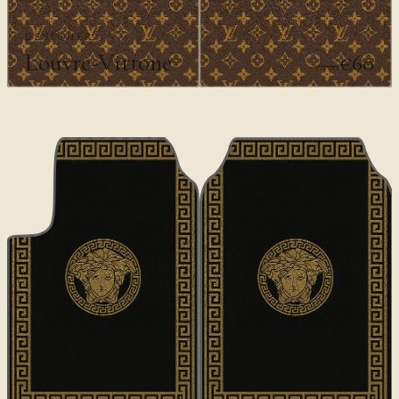
DESIGNER
Louvre-Vittone
€60
€100