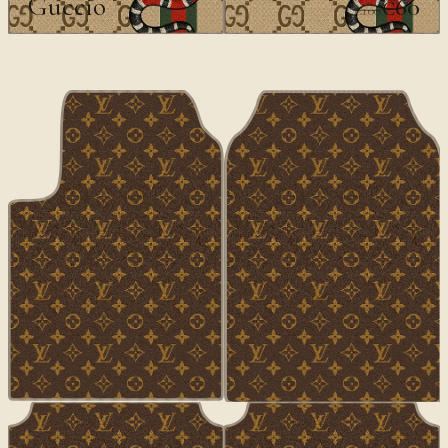
Guccio
€60
€100