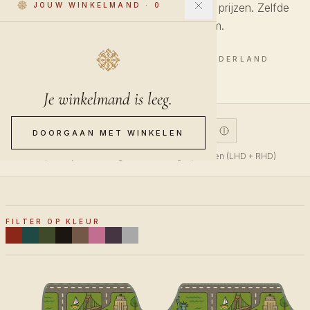
Designer-patronen tegen toegankelijke prijzen. Zelfde
JOUW WINKELMAND
·
0
materialen, zelfde pasvorm.
6 STUKS · HANDGEMAAKT IN NEDERLAND
Je winkelmand is leeg.
V1
V2
CUSTOM
DOORGAAN MET WINKELEN
V1 past bij bovenaan gemonteerde gaspedalen (LHD + RHD)
FILTER OP KLEUR