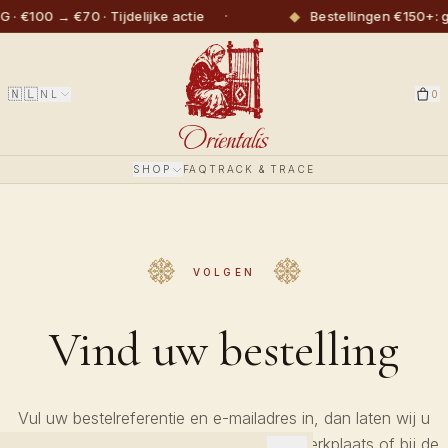
·
◆
 €100 → €70 · Tijdelijke actie
Bestellingen €150+: g
🇳🇱
NL
0
SHOP
FAQ
TRACK & TRACE
VOLGEN
Vind uw bestelling
Vul uw bestelreferentie en e-mailadres in, dan laten wij u
precies zien waar uw bestelling is in de werkplaats of bij de