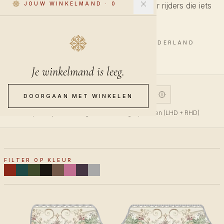
Bloemmotieven in een lichter palet. Voor rijders die iets
JOUW WINKELMAND
·
0
zachter willen.
4 STUKS · HANDGEMAAKT IN NEDERLAND
Je winkelmand is leeg.
V1
V2
CUSTOM
DOORGAAN MET WINKELEN
V1 past bij bovenaan gemonteerde gaspedalen (LHD + RHD)
FILTER OP KLEUR