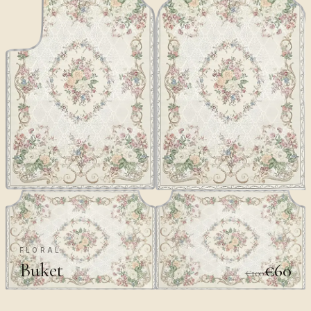
FLORAL
Buket
€60
€100