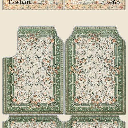
Roshan
€60
€100