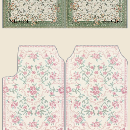
FLORAL
Sabira
€60
€100