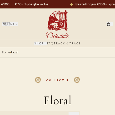
·
◆
0 → €70 · Tijdelijke actie
Bestellingen €150+: grati
🇳🇱
NL
0
SHOP
FAQ
TRACK & TRACE
Home
Floral
COLLECTIE
Floral