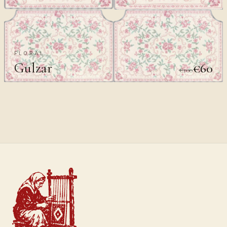
FLORAL
Gulzar
€60
€100