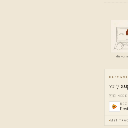
1
In die vor
BEZORG
vr 7 au
🇳🇱
NEDE
BE
Pos
MET TRAC