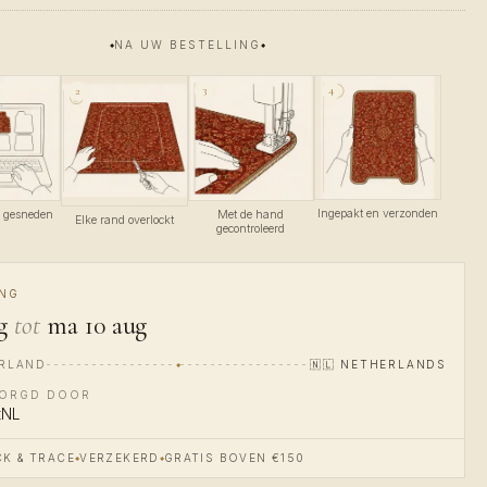
NA UW BESTELLING
4
3
2
Ingepakt en verzonden
m gesneden
Met de hand
Elke rand overlockt
gecontroleerd
ING
g
tot
ma 10 aug
RLAND
🇳🇱
NETHERLANDS
ZORGD DOOR
tNL
K & TRACE
VERZEKERD
GRATIS BOVEN €150