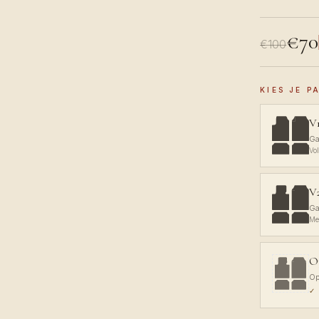
€70
€100
KIES JE 
V1
Ga
Vo
V2
Ga
Me
O
Op
✓