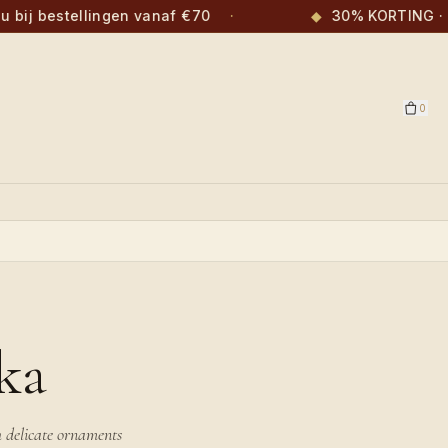
bij bestellingen vanaf €70
·
◆
30% KORTING · €10
0
ka
h delicate ornaments