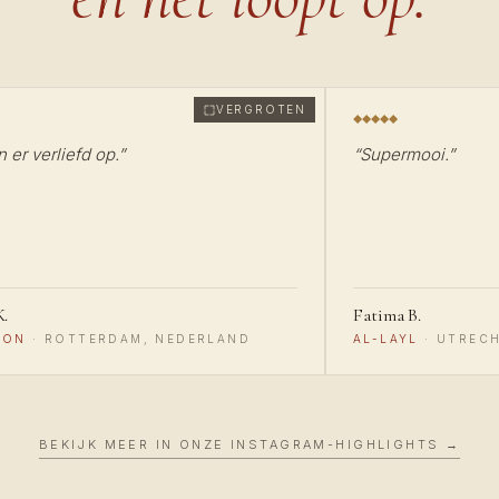
VERGROTEN
n er verliefd op.
”
“
Supermooi.
”
K.
Fatima B.
RON
·
ROTTERDAM, NEDERLAND
AL-LAYL
·
UTRECH
BEKIJK MEER IN ONZE INSTAGRAM-HIGHLIGHTS →