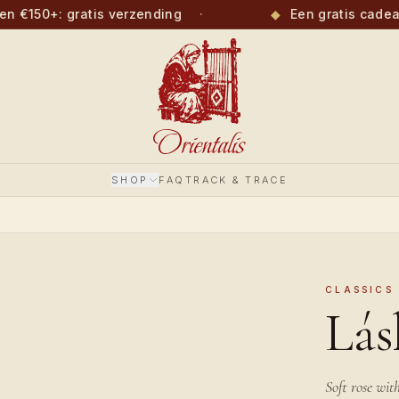
 €150+: gratis verzending
·
◆
Een gratis cadeau 
SHOP
FAQ
TRACK & TRACE
CLASSICS
Lás
Soft rose wit