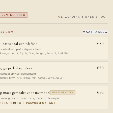
30% KORTING
VERZENDING BINNEN 24 UUR
MAATTABEL
→
PASVORM
, gaspedaal aan plafond
€70
spedaal aan plafond gemonteerd
lkswagen, Audi, Toyota, Opel, Peugeot, Renault, Ford, Kia
, gaspedaal op vloer
€70
spedaal op vloer gemonteerd
rcedes, BMW, Alfa Romeo, Mini Cooper, Volvo, Jaguar
p maat gemaakt voor uw model
€95
MEEST GEKOZEN
 maat gesneden naar merk, model en bouwjaar
100% PERFECTE PASVORM GARANTIE