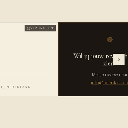
VERGROTEN
Wil jij jouw review h
zien?
Mail je review naar
info@orientalis.c
T, NEDERLAND