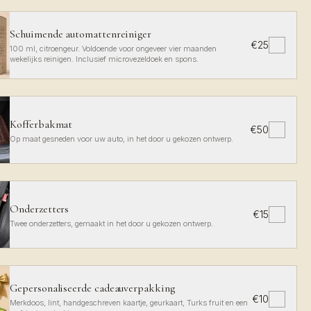
Schuimende automattenreiniger
€25
✓
100 ml, citroengeur. Voldoende voor ongeveer vier maanden
wekelijks reinigen. Inclusief microvezeldoek en spons.
Kofferbakmat
€50
✓
Op maat gesneden voor uw auto, in het door u gekozen ontwerp.
Onderzetters
€15
✓
Twee onderzetters, gemaakt in het door u gekozen ontwerp.
Gepersonaliseerde cadeauverpakking
€10
✓
Merkdoos, lint, handgeschreven kaartje, geurkaart, Turks fruit en een