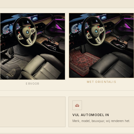
MET ORIENTALIS
ERVOOR
VUL AUTOMODEL IN
Merk, model, bouwjaar, wij renderen het.