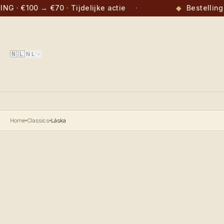
· €100 → €70 · Tijdelijke actie
·
◆
Bestellingen
🇳🇱
NL
Home
Classics
Láska