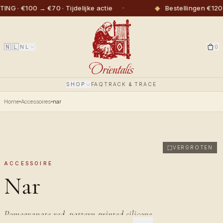
·
◆
NG · €100 → €70 · Tijdelijke actie
Bestellingen €120+
🇳🇱
NL
0
SHOP
FAQ
TRACK & TRACE
Home
Accessoires
nar
VERGROTEN
ACCESSOIRE
Nar
Pomegranate red, pattern-printed silicone