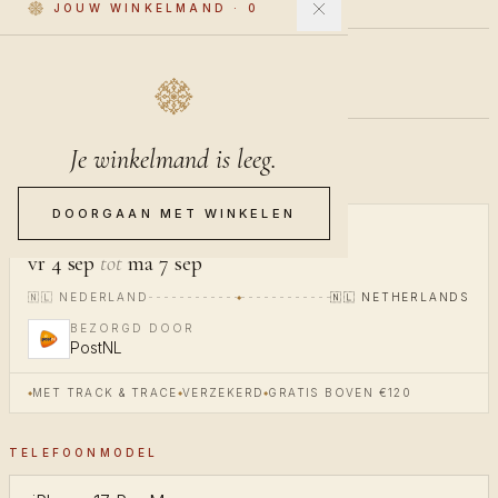
JOUW WINKELMAND
·
0
€40
INCL. BTW
Je winkelmand is leeg.
Pre-order · verzending in 20-24 dagen
DOORGAAN MET WINKELEN
BEZORGING
vr 4 sep
tot
ma 7 sep
🇳🇱
NEDERLAND
🇳🇱
NETHERLANDS
BEZORGD DOOR
PostNL
MET TRACK & TRACE
VERZEKERD
GRATIS BOVEN €120
TELEFOONMODEL