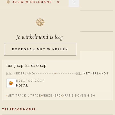
JOUW WINKELMAND
·
0
€40
INCL. BTW
Je winkelmand is leeg.
Pre-order · verzending in 20-24 dagen
DOORGAAN MET WINKELEN
BEZORGING
ma 7 sep
tot
di 8 sep
🇳🇱
NEDERLAND
🇳🇱
NETHERLANDS
BEZORGD DOOR
PostNL
MET TRACK & TRACE
VERZEKERD
GRATIS BOVEN €150
TELEFOONMODEL