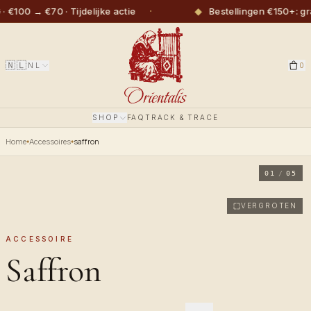
·
◆
€100 → €70 · Tijdelijke actie
Bestellingen €150+: gr
🇳🇱
NL
0
SHOP
FAQ
TRACK & TRACE
Home
Accessoires
saffron
01
/
05
VERGROTEN
ACCESSOIRE
Saffron
Pattern-printed silicone case