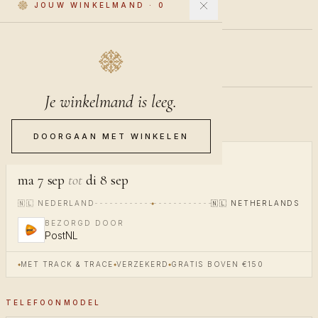
JOUW WINKELMAND
·
0
€40
INCL. BTW
Je winkelmand is leeg.
Pre-order · verzending in 20-24 dagen
DOORGAAN MET WINKELEN
BEZORGING
ma 7 sep
tot
di 8 sep
🇳🇱
NEDERLAND
🇳🇱
NETHERLANDS
BEZORGD DOOR
PostNL
MET TRACK & TRACE
VERZEKERD
GRATIS BOVEN €150
TELEFOONMODEL