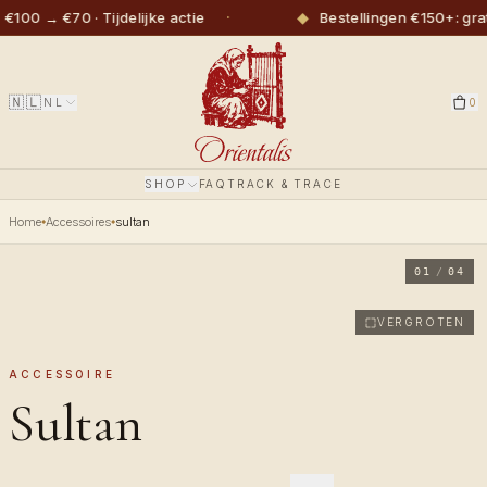
·
◆
100 → €70 · Tijdelijke actie
Bestellingen €150+: gra
🇳🇱
NL
0
SHOP
FAQ
TRACK & TRACE
Home
Accessoires
sultan
01
/
04
VERGROTEN
ACCESSOIRE
Sultan
Royal purple, pattern-printed silicone