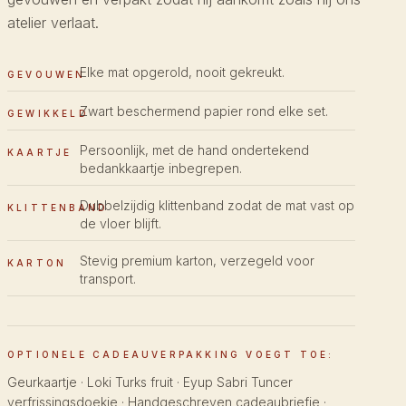
atelier verlaat.
Elke mat opgerold, nooit gekreukt.
GEVOUWEN
Zwart beschermend papier rond elke set.
GEWIKKELD
Persoonlijk, met de hand ondertekend
KAARTJE
bedankkaartje inbegrepen.
Dubbelzijdig klittenband zodat de mat vast op
KLITTENBAND
de vloer blijft.
Stevig premium karton, verzegeld voor
KARTON
transport.
OPTIONELE CADEAUVERPAKKING VOEGT TOE:
Geurkaartje · Loki Turks fruit · Eyup Sabri Tuncer
verfrissingsdoekje · Handgeschreven cadeaubriefje ·