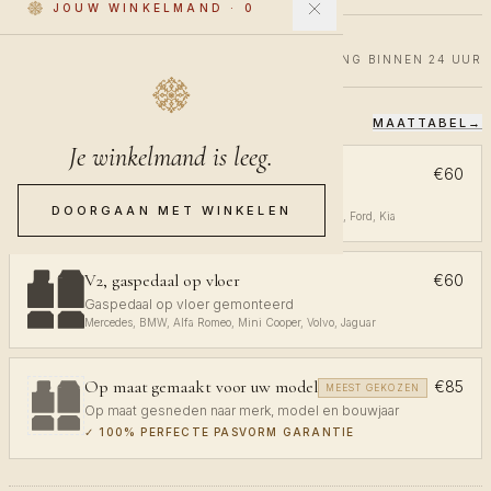
JOUW WINKELMAND
·
0
€60
€100
40% KORTING
VERZENDING BINNEN 24 UUR
MAATTABEL
→
KIES JE PASVORM
Je winkelmand is leeg.
V1, gaspedaal aan plafond
€60
Gaspedaal aan plafond gemonteerd
DOORGAAN MET WINKELEN
Volkswagen, Audi, Toyota, Opel, Peugeot, Renault, Ford, Kia
V2, gaspedaal op vloer
€60
Gaspedaal op vloer gemonteerd
Mercedes, BMW, Alfa Romeo, Mini Cooper, Volvo, Jaguar
Op maat gemaakt voor uw model
€85
MEEST GEKOZEN
Op maat gesneden naar merk, model en bouwjaar
✓
100% PERFECTE PASVORM GARANTIE