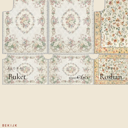
FLORAL
FLORAL
Buket
Roshan
€60
€100
BEKIJK