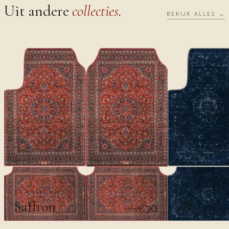
Uit andere
collecties.
BEKIJK ALLES →
CLASSICS
CLASSICS
Saffron
Al-Layl
€70
€100