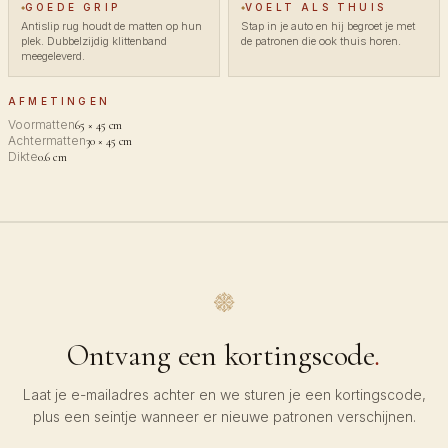
GOEDE GRIP
VOELT ALS THUIS
Antislip rug houdt de matten op hun
Stap in je auto en hij begroet je met
plek. Dubbelzijdig klittenband
de patronen die ook thuis horen.
meegeleverd.
AFMETINGEN
Voormatten
65 × 45 cm
Achtermatten
30 × 45 cm
Dikte
0.6 cm
Ontvang een kortingscode
.
Laat je e-mailadres achter en we sturen je een kortingscode,
plus een seintje wanneer er nieuwe patronen verschijnen.