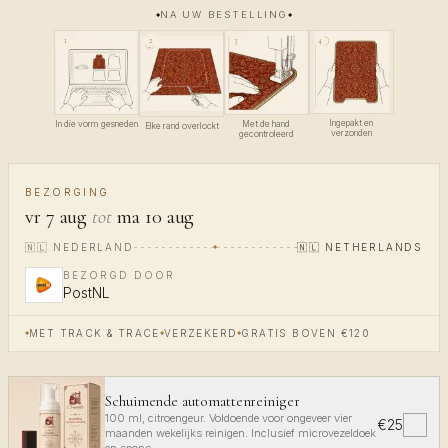
NA UW BESTELLING
4
1
3
2
Ingepakt en
In die vorm gesneden
Met de hand
Elke rand overlockt
verzonden
gecontroleerd
BEZORGING
vr 7 aug
tot
ma 10 aug
🇳🇱
NEDERLAND
🇳🇱
NETHERLANDS
BEZORGD DOOR
PostNL
MET TRACK & TRACE
VERZEKERD
GRATIS BOVEN €120
Schuimende automattenreiniger
100 ml, citroengeur. Voldoende voor ongeveer vier
€25
✓
maanden wekelijks reinigen. Inclusief microvezeldoek