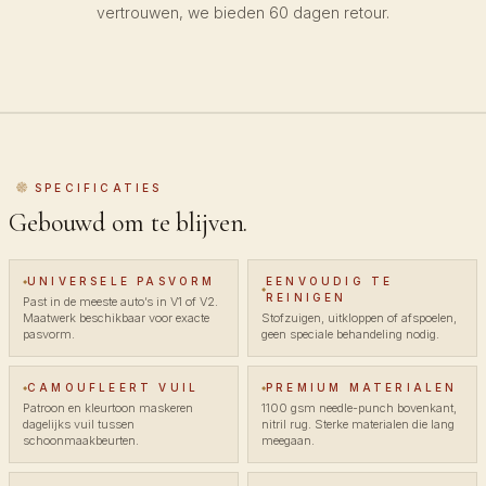
vertrouwen, we bieden 60 dagen retour.
SPECIFICATIES
Gebouwd om te blijven.
UNIVERSELE PASVORM
EENVOUDIG TE
REINIGEN
Past in de meeste auto’s in V1 of V2.
Maatwerk beschikbaar voor exacte
Stofzuigen, uitkloppen of afspoelen,
pasvorm.
geen speciale behandeling nodig.
CAMOUFLEERT VUIL
PREMIUM MATERIALEN
Patroon en kleurtoon maskeren
1100 gsm needle-punch bovenkant,
dagelijks vuil tussen
nitril rug. Sterke materialen die lang
schoonmaakbeurten.
meegaan.