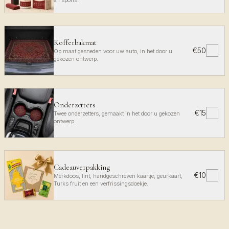
en spons.
Kofferbakmat
€50
✓
Op maat gesneden voor uw auto, in het door u
gekozen ontwerp.
Onderzetters
€15
✓
Twee onderzetters, gemaakt in het door u gekozen
ontwerp.
Cadeauverpakking
€10
✓
Merkdoos, lint, handgeschreven kaartje, geurkaart,
Turks fruit en een verfrissingsdoekje.