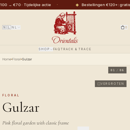
·
◆
 €70 · Tijdelijke actie
Bestellingen €120+: gratis v
🇳🇱
NL
0
SHOP
FAQ
TRACK & TRACE
Home
Floral
Gulzar
01
/
06
VERGROTEN
FLORAL
Gulzar
Pink floral garden with classic frame