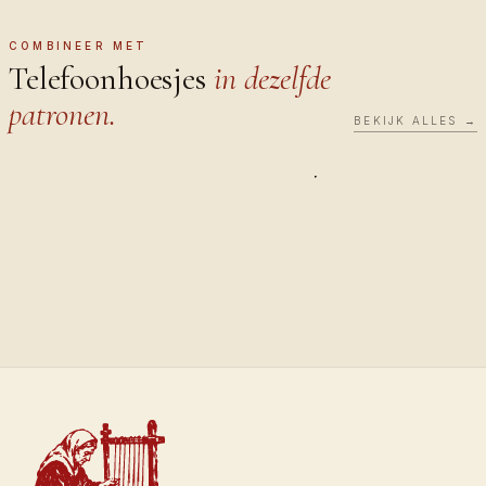
cases
COMBINEER MET
Telefoonhoesjes
in dezelfde
patronen.
BEKIJK ALLES →
TELEFOONHOEZEN
TELEFOONH
Saffron
Sultan
€40