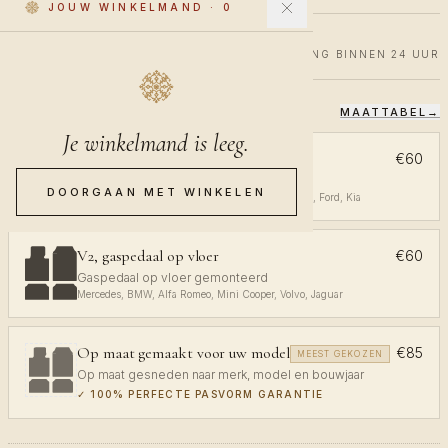
JOUW WINKELMAND
·
0
€60
€100
40% KORTING
VERZENDING BINNEN 24 UUR
MAATTABEL
→
KIES JE PASVORM
Je winkelmand is leeg.
V1, gaspedaal aan plafond
€60
Gaspedaal aan plafond gemonteerd
DOORGAAN MET WINKELEN
Volkswagen, Audi, Toyota, Opel, Peugeot, Renault, Ford, Kia
V2, gaspedaal op vloer
€60
Gaspedaal op vloer gemonteerd
Mercedes, BMW, Alfa Romeo, Mini Cooper, Volvo, Jaguar
Op maat gemaakt voor uw model
€85
MEEST GEKOZEN
Op maat gesneden naar merk, model en bouwjaar
✓
100% PERFECTE PASVORM GARANTIE