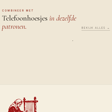
cases
COMBINEER MET
Telefoonhoesjes
in dezelfde
patronen.
BEKIJK ALLES →
TELEFOONHOEZEN
TELEFOONH
Saffron
Sultan
€40