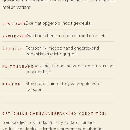
atelier verlaat.
Elke mat opgerold, nooit gekreukt.
GEVOUWEN
Zwart beschermend papier rond elke set.
GEWIKKELD
Persoonlijk, met de hand ondertekend
KAARTJE
bedankkaartje inbegrepen.
Dubbelzijdig klittenband zodat de mat vast op
KLITTENBAND
de vloer blijft.
Stevig premium karton, verzegeld voor
KARTON
transport.
OPTIONELE CADEAUVERPAKKING VOEGT TOE:
Geurkaartje · Loki Turks fruit · Eyup Sabri Tuncer
verfrissingsdoekje · Handgeschreven cadeaubriefje ·