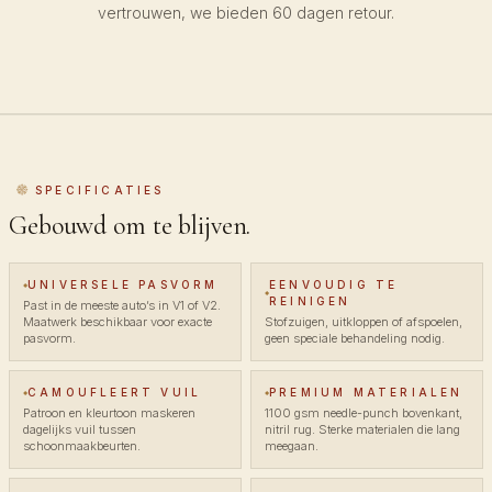
vertrouwen, we bieden 60 dagen retour.
SPECIFICATIES
Gebouwd om te blijven.
UNIVERSELE PASVORM
EENVOUDIG TE
REINIGEN
Past in de meeste auto’s in V1 of V2.
Maatwerk beschikbaar voor exacte
Stofzuigen, uitkloppen of afspoelen,
pasvorm.
geen speciale behandeling nodig.
CAMOUFLEERT VUIL
PREMIUM MATERIALEN
Patroon en kleurtoon maskeren
1100 gsm needle-punch bovenkant,
dagelijks vuil tussen
nitril rug. Sterke materialen die lang
schoonmaakbeurten.
meegaan.