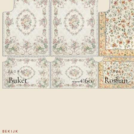
FLORAL
FLORAL
Buket
Roshan
€60
€100
BEKIJK