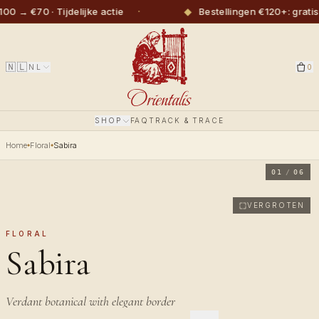
·
◆
 €70 · Tijdelijke actie
Bestellingen €120+: gratis ve
🇳🇱
NL
0
SHOP
FAQ
TRACK & TRACE
Home
Floral
Sabira
01
/
06
VERGROTEN
FLORAL
Sabira
Verdant botanical with elegant border