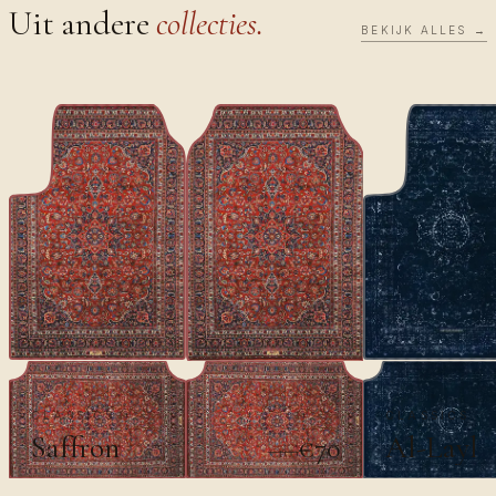
Uit andere
collecties.
BEKIJK ALLES →
CLASSICS
CLASSICS
Saffron
Al-Layl
€70
€100