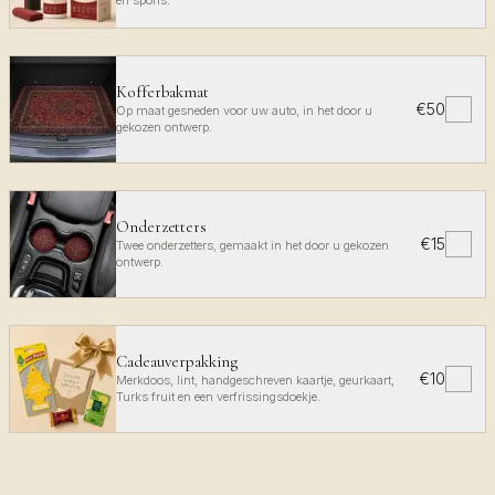
en spons.
Kofferbakmat
€50
✓
Op maat gesneden voor uw auto, in het door u
gekozen ontwerp.
Onderzetters
€15
✓
Twee onderzetters, gemaakt in het door u gekozen
ontwerp.
Cadeauverpakking
€10
✓
Merkdoos, lint, handgeschreven kaartje, geurkaart,
Turks fruit en een verfrissingsdoekje.