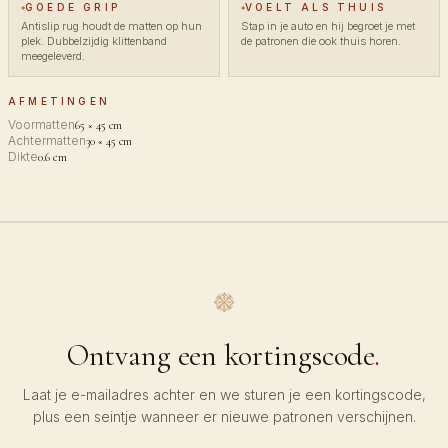
GOEDE GRIP
VOELT ALS THUIS
Antislip rug houdt de matten op hun
Stap in je auto en hij begroet je met
plek. Dubbelzijdig klittenband
de patronen die ook thuis horen.
meegeleverd.
AFMETINGEN
Voormatten
65 × 45 cm
Achtermatten
30 × 45 cm
Dikte
0.6 cm
Ontvang een kortingscode
.
Laat je e-mailadres achter en we sturen je een kortingscode,
plus een seintje wanneer er nieuwe patronen verschijnen.