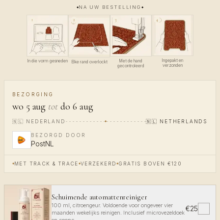
NA UW BESTELLING
4
1
3
2
Ingepakt en
In die vorm gesneden
Met de hand
Elke rand overlockt
verzonden
gecontroleerd
BEZORGING
wo 5 aug
tot
do 6 aug
🇳🇱
NEDERLAND
🇳🇱
NETHERLANDS
BEZORGD DOOR
PostNL
MET TRACK & TRACE
VERZEKERD
GRATIS BOVEN €120
Schuimende automattenreiniger
100 ml, citroengeur. Voldoende voor ongeveer vier
€25
✓
maanden wekelijks reinigen. Inclusief microvezeldoek