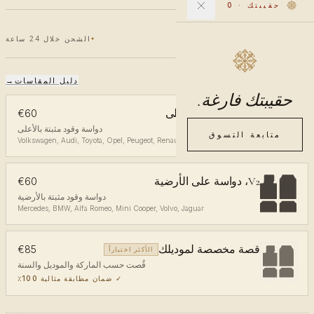
حقيبتك
·
0
€60
€100
خصم 40٪
الشحن خلال 24 ساعة
دليل المقاسات
→
اختر المقاس
حقيبتك فارغة.
V1، دواسة في الأعلى
€60
دواسة وقود مثبتة بالأعلى
متابعة التسوق
Volkswagen, Audi, Toyota, Opel, Peugeot, Renault, Ford, Kia
V2، دواسة على الأرضية
€60
دواسة وقود مثبتة بالأرضية
Mercedes, BMW, Alfa Romeo, Mini Cooper, Volvo, Jaguar
قصة مخصصة لموديلك
€85
الأكثر اختياراً
قُصت حسب الماركة والموديل والسنة
✓
ضمان مطابقة مثالية 100٪