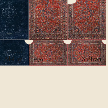
الكلاسيكية
الكلاسيكية
Al-Layl
Saffron
€70
€100