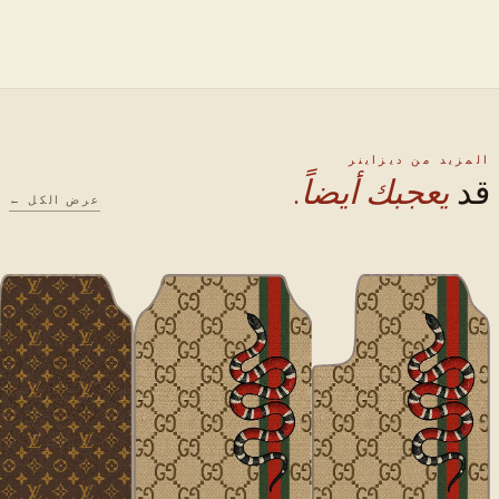
المزيد من ديزاينر
قد
يعجبك أيضاً.
عرض الكل ←