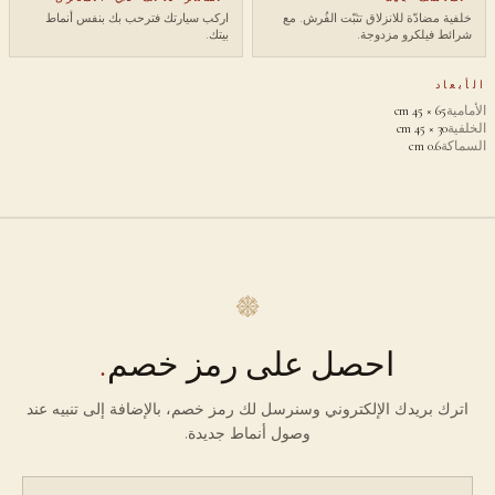
خلفية مضادّة للانزلاق تثبّت الفُرش. مع
اركب سيارتك فترحب بك بنفس أنماط
شرائط فيلكرو مزدوجة.
بيتك.
الأبعاد
الأمامية
65 × 45 cm
الخلفية
30 × 45 cm
السماكة
0.6 cm
احصل على رمز خصم
.
اترك بريدك الإلكتروني وسنرسل لك رمز خصم، بالإضافة إلى تنبيه عند
وصول أنماط جديدة.