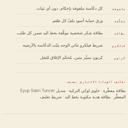
كل دعّاسة ملفوفة بإحكام، دون أي ثنيات.
ملفوفة
ورق حماية أسود يلفّ كل طقم.
مغلَّفة
بطاقة شكر شخصية موقَّعة بخط اليد ضمن كل طلب.
بطاقة
شريط فيلكرو ثنائي الوجه يثبّت الدعّاسة بالأرضية.
فيلكرو
كرتون مميَّز متين، مُحكَم الإغلاق للنقل.
كرتون
تغليف الهدايا الاختياري يضيف:
بطاقة معطّرة · حلوى لوكي التركية · منديل Eyup Sabri Tuncer
المعطَّر · بطاقة هدية مكتوبة بخط اليد · شريط تغليف