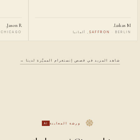
Jason R.
Lukas M.
BERLIN, ألمانيا
·
SAFFRON
CHICAGO, الولايات المتحدة
·
شاهد المزيد في قصص إنستغرام المميَّزة لدينا →
ورشة المعاينة
AI