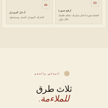
ارفع صورة
أدخل الموديل
التقط صورة لداخل سيارتك، شاهد طقمك
الماركة، الموديل، السنة, وسننشئها.
خلال ثوانٍ.
المقاس والحجم
ثلاث طرق
للملاءمة.