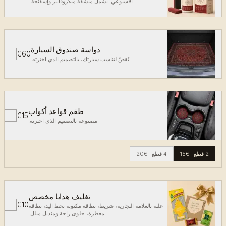
الأسبوعي. يشمل منشفة ميكروفايبر وإسفنجة.
دواسة صندوق السيارة
€60
✓
تُقصّ لتناسب سيارتك، بالتصميم الذي اخترته.
طقم قواعد أكواب
€15
✓
مصنوعة بالتصميم الذي اخترته.
2 قطع
·
€15
4 قطع
·
€20
تغليف هدايا مخصص
€10
✓
علبة بالعلامة التجارية، شريط، بطاقة مكتوبة بخط اليد، بطاقة
معطرة، حلوى راحة ومنديل مبلل.