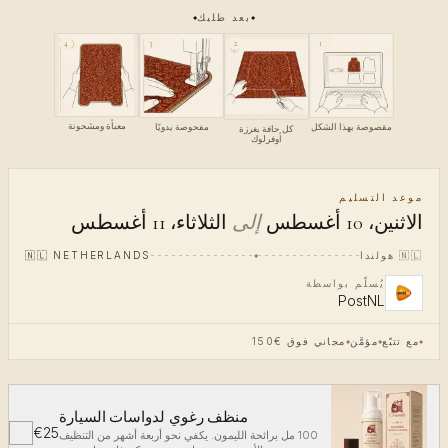
بعد طلبك
4
3
1
2
معبأة ومشحونة
مقصوصة بهذا الشكل
مفحوصة يدويًا
كل حافة بغرزة
أوفرلوك
موعد التسليم
الاثنين، 10 أغسطس
إلى
الثلاثاء، 11 أغسطس
🇳🇱
هولندا
NETHERLANDS
🇳🇱
يُسلّم بواسطة
PostNL
مع تتبّع
مؤمَّن
مجاني فوق €150
منظف رغوي لدواسات السيارة
€25
✓
100 مل برائحة الليمون. يكفي نحو أربعة أشهر من التنظيف