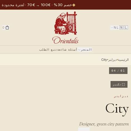
◆
خصم 30% · €100 → €70 · لفترة محدودة
🇳🇱
0
NL
المتجر
أسئلة شائعة
تتبع الطلب
الرئيسية
ديزاينر
City
04
/
01
تكبير
ديزاينر
City
Designer, green city pattern