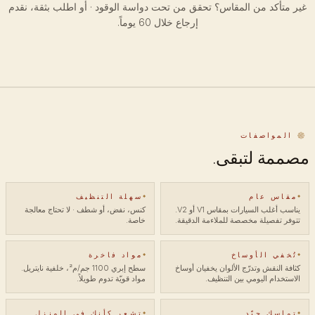
غير متأكد من المقاس؟ تحقق من تحت دواسة الوقود · أو اطلب بثقة، نقدم
إرجاع خلال 60 يوماً.
المواصفات
مصممة لتبقى.
مقاس عام
سهلة التنظيف
يناسب أغلب السيارات بمقاس V1 أو V2.
كنس، نفض، أو شطف · لا تحتاج معالجة
تتوفر تفصيلة مخصصة للملاءمة الدقيقة.
خاصة.
تُخفي الأوساخ
مواد فاخرة
كثافة النقش وتدرّج الألوان يخفيان أوساخ
سطح إبري 1100 جم/م²، خلفية نايتريل.
الاستخدام اليومي بين التنظيف.
مواد قويّة تدوم طويلاً.
تماسك جيّد
تشعر كأنك في المنزل