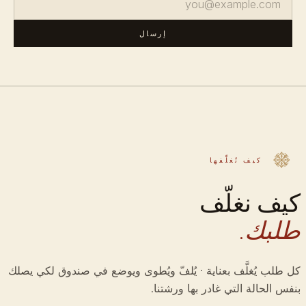
إرسال
كيف نُغلِّفها
كيف نغلّف
طلبك.
كل طلب يُغلَّف بعناية · يُلفّ ويُطوى ويوضع في صندوق لكي يصلك
بنفس الحالة التي غادر بها ورشتنا.