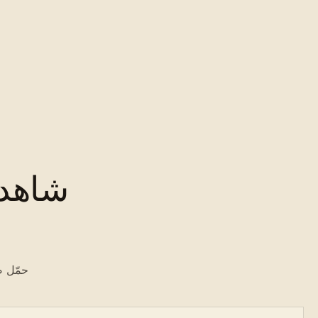
شاهد Louvre-Vittone في سيا
حمّل ص