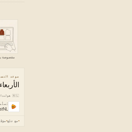
مقصوصة به
موعد التسل
الأربعاء، 5 أغ
🇳🇱
هولندا
يُسلّ
stNL
مع تتبّع
مؤمَّ