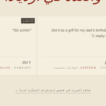
تكبير
”
So schön!
“
Got it as a gift for my dad's birthd
”
really li
Elif Y.
ت المتحدة
·
SAFFRON
HAMBURG, ألمانيا
·
OLIVE
شاهد المزيد في قصص إنستغرام المميَّزة لدينا →