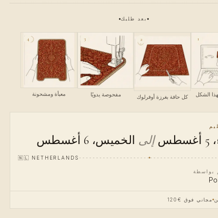
بعد طلبك
4
3
1
2
معبأة ومشحونة
ذا الشكل
مفحوصة يدويًا
كل حافة بغرزة أوفرلوك
يم
سطس
إلى
الخميس، 6 أغسطس
🇳🇱
NETHERLANDS
م بواسطة
Po
ن
مجاني فوق €120