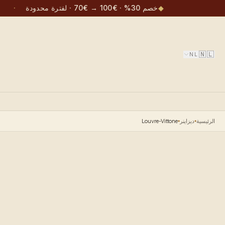
◆
خصم 30% · €100 → €70 · لفترة محدودة
·
🇳🇱
NL
الرئيسية
ديزاينر
Louvre-Vittone