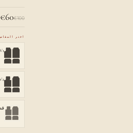
€60
€100
اختر المقاس
V1، دواسة في الأع
V2، دواسة على الأر
قص