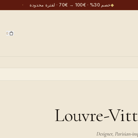
◆
خصم 30% · €100 → €70 · لفترة محدودة
·
0
Louvre-Vit
Designer, Parisian-ins