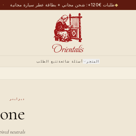
◆
طلبات €120+: شحن مجاني + بطاقة عطر سيارة مجانية
·
المتجر
أسئلة شائعة
تتبع الطلب
ديزاينر
tone
pired neutrals