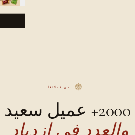
من عملائنا
2000+ عميل سعيد
والعدد في ازدياد.