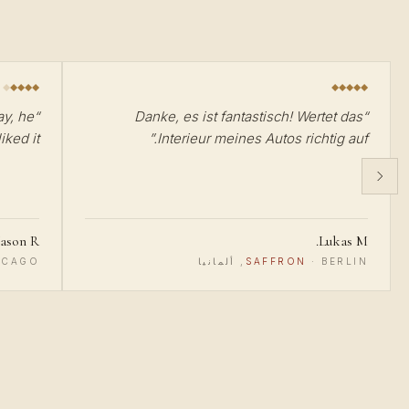
ay, he
“
Danke, es ist fantastisch! Wertet das
“
ked it :)
”
Interieur meines Autos richtig auf.
Jason R.
Lukas M.
BERLIN, ألمانيا
·
SAFFRON
CHICAGO, الولايا