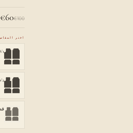
€60
€100
اختر المقاس
V1، دواسة في الأع
V2، دواسة على الأر
قص