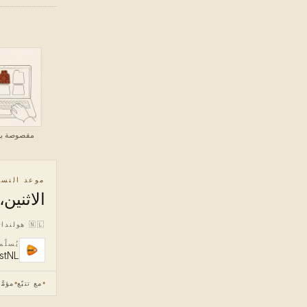
مقصوصة به
موعد التسل
الاثنين، 10 أغسط
🇳🇱
هولندا
يُسلّ
stNL
مع تتبّع
مؤمَّ