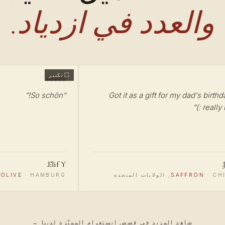
والعدد في ازدياد.
تكبير
”
So schön!
“
Got it as a gift for my dad's birthd
”
really li
Elif Y.
ت المتحدة
·
SAFFRON
HAMBURG, ألمانيا
·
OLIVE
شاهد المزيد في قصص إنستغرام المميَّزة لدينا →