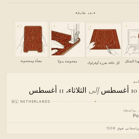
بعد طلبك
4
3
1
2
معبأة ومشحونة
ذا الشكل
مفحوصة يدويًا
كل حافة بغرزة أوفرلوك
يم
س
إلى
الثلاثاء، 11 أغسطس
🇳🇱
NETHERLANDS
م بواسطة
Po
ن
مجاني فوق €150