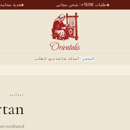
◆
طلبات €150+: شحن مجاني
·
◆
هدية مجاني
المتجر
أسئلة شائعة
تتبع الطلب
ديزاينر
rtan
tan recoloured