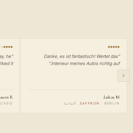
ay, he
“
Danke, es ist fantastisch! Wertet das
“
ked it :)
”
Interieur meines Autos richtig auf.
Jason R.
Lukas M.
BERLIN, ألمانيا
·
SAFFRON
CHICAGO, الولايا