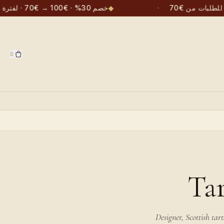
ة للطلبات من €70
·
◆
خصم 30% · €100 → €70 · لفترة محدودة
0
Ta
Designer, Scottish tar