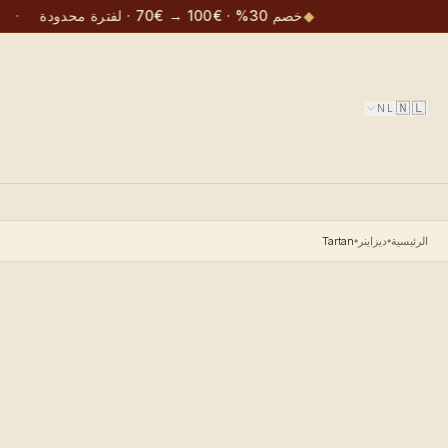
◆
خصم 30% · €100 → €70 · لفترة محدودة
·
🇳🇱
NL
الرئيسية
ديزاينر
Tartan