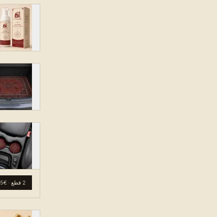
2 قطع
·
€15