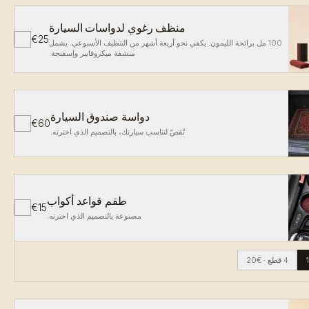
منظف رغوي لدواسات السيارة
€25
✓
100 مل برائحة الليمون. يكفي نحو أربعة أشهر من التنظيف الأسبوعي. يشمل
منشفة ميكروفايبر وإسفنجة.
دواسة صندوق السيارة
€60
✓
تُقصّ لتناسب سيارتك، بالتصميم الذي اخترته.
طقم قواعد أكواب
€15
✓
مصنوعة بالتصميم الذي اخترته.
4 قطع
·
€20