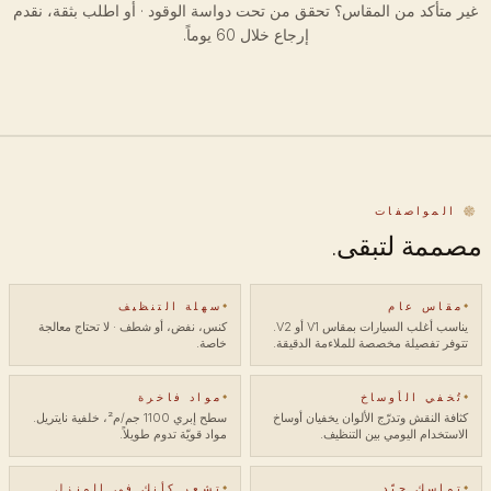
غير متأكد من المقاس؟ تحقق من تحت دواسة الوقود · أو اطلب بثقة، نقدم
إرجاع خلال 60 يوماً.
المواصفات
مصممة لتبقى.
مقاس عام
سهلة التنظيف
يناسب أغلب السيارات بمقاس V1 أو V2.
كنس، نفض، أو شطف · لا تحتاج معالجة
تتوفر تفصيلة مخصصة للملاءمة الدقيقة.
خاصة.
تُخفي الأوساخ
مواد فاخرة
كثافة النقش وتدرّج الألوان يخفيان أوساخ
سطح إبري 1100 جم/م²، خلفية نايتريل.
الاستخدام اليومي بين التنظيف.
مواد قويّة تدوم طويلاً.
تماسك جيّد
تشعر كأنك في المنزل