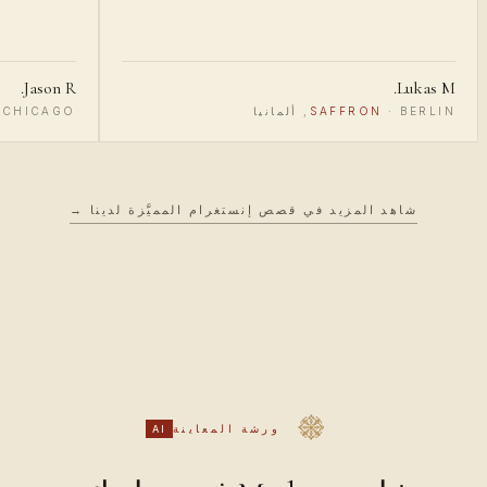
Jason R.
Lukas M.
BERLIN, ألمانيا
·
SAFFRON
CHICAGO, الولايات المتحدة
·
شاهد المزيد في قصص إنستغرام المميَّزة لدينا →
ورشة المعاينة
AI