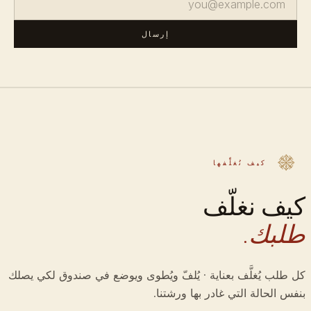
إرسال
كيف نُغلِّفها
كيف نغلّف
طلبك.
كل طلب يُغلَّف بعناية · يُلفّ ويُطوى ويوضع في صندوق لكي يصلك
بنفس الحالة التي غادر بها ورشتنا.