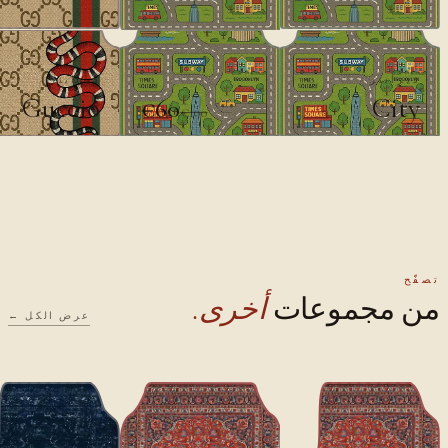
ديزاينر
ديزاينر
Guccio
City
€60
€100
تصفّح
من مجموعات
أخرى.
عرض الكل ←