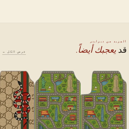
المزيد من ديزاينر
قد
يعجبك أيضاً.
عرض الكل ←