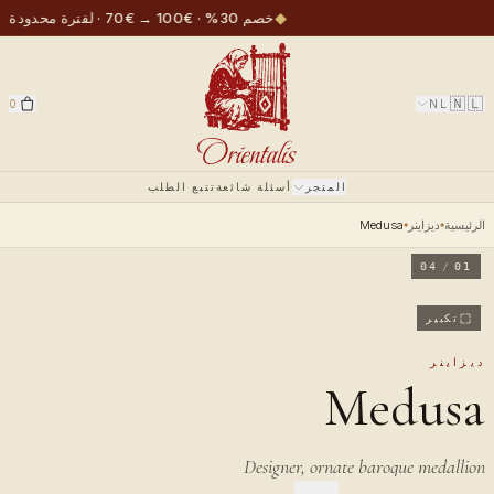
◆
خصم 30% · €100 → €70 · لفترة محدودة
🇳🇱
0
NL
المتجر
أسئلة شائعة
تتبع الطلب
الرئيسية
ديزاينر
Medusa
04
/
01
تكبير
ديزاينر
Medusa
Designer, ornate baroque medallion