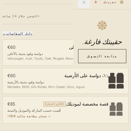
حقيبتك
·
0
€60
€100
خصم 40٪
الشحن خلال 24 ساعة
دليل المقاسات
→
اختر المقاس
حقيبتك فارغة.
V1، دواسة في الأعلى
€60
دواسة وقود مثبتة بالأعلى
متابعة التسوق
Volkswagen, Audi, Toyota, Opel, Peugeot, Renault, Ford, Kia
V2، دواسة على الأرضية
€60
دواسة وقود مثبتة بالأرضية
Mercedes, BMW, Alfa Romeo, Mini Cooper, Volvo, Jaguar
قصة مخصصة لموديلك
€85
الأكثر اختياراً
قُصت حسب الماركة والموديل والسنة
✓
ضمان مطابقة مثالية 100٪