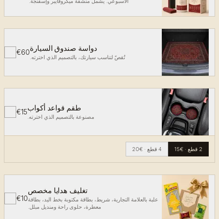
الأسبوعي. يشمل منشفة ميكروفايبر وإسفنجة.
دواسة صندوق السيارة
€60
✓
تُقصّ لتناسب سيارتك، بالتصميم الذي اخترته.
طقم قواعد أكواب
€15
✓
مصنوعة بالتصميم الذي اخترته.
2 قطع
·
€15
4 قطع
·
€20
تغليف هدايا مخصص
€10
✓
علبة بالعلامة التجارية، شريط، بطاقة مكتوبة بخط اليد، بطاقة
معطرة، حلوى راحة ومنديل مبلل.