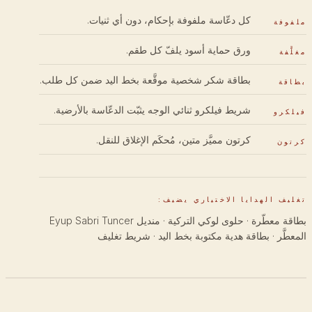
كل دعّاسة ملفوفة بإحكام، دون أي ثنيات.
ملفوفة
ورق حماية أسود يلفّ كل طقم.
مغلَّفة
بطاقة شكر شخصية موقَّعة بخط اليد ضمن كل طلب.
بطاقة
شريط فيلكرو ثنائي الوجه يثبّت الدعّاسة بالأرضية.
فيلكرو
كرتون مميَّز متين، مُحكَم الإغلاق للنقل.
كرتون
تغليف الهدايا الاختياري يضيف:
بطاقة معطّرة · حلوى لوكي التركية · منديل Eyup Sabri Tuncer
المعطَّر · بطاقة هدية مكتوبة بخط اليد · شريط تغليف