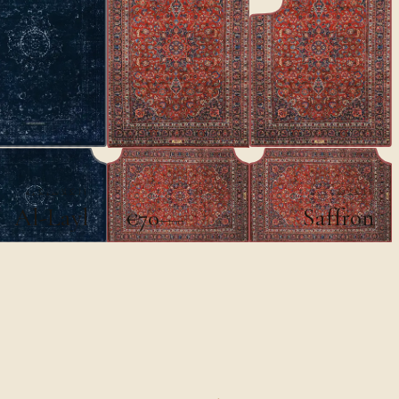
الكلاسيكية
الكلاسيكية
Al-Layl
Saffron
€70
€100