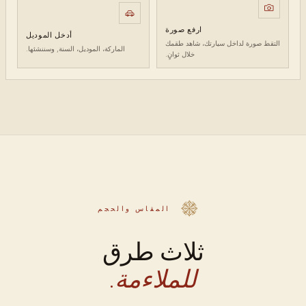
ارفع صورة
أدخل الموديل
التقط صورة لداخل سيارتك، شاهد طقمك
الماركة، الموديل، السنة, وسننشئها.
خلال ثوانٍ.
المقاس والحجم
ثلاث طرق
للملاءمة.