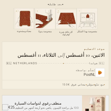
بعد طلبك
4
3
1
2
معبأة ومشحونة
مقصوصة بهذا الشكل
مفحوصة يدويًا
كل حافة بغرزة
أوفرلوك
موعد التسليم
الاثنين، 10 أغسطس
إلى
الثلاثاء، 11 أغسطس
🇳🇱
هولندا
NETHERLANDS
🇳🇱
يُسلّم بواسطة
PostNL
مع تتبّع
مؤمَّن
مجاني فوق €150
منظف رغوي لدواسات السيارة
€25
✓
100 مل برائحة الليمون. يكفي نحو أربعة أشهر من التنظيف