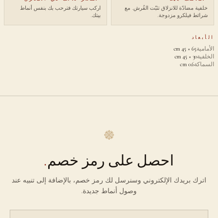
خلفية مضادّة للانزلاق تثبّت الفُرش. مع
اركب سيارتك فترحب بك بنفس أنماط
شرائط فيلكرو مزدوجة.
بيتك.
الأبعاد
الأمامية
65 × 45 cm
الخلفية
30 × 45 cm
السماكة
0.6 cm
احصل على رمز خصم
.
اترك بريدك الإلكتروني وسنرسل لك رمز خصم، بالإضافة إلى تنبيه عند
وصول أنماط جديدة.