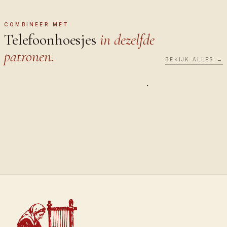
Bekijk ze op https://orientalis.co/nl/collection/phone-
cases
COMBINEER MET
Telefoonhoesjes
in dezelfde
patronen.
BEKIJK ALLES →
TELEFOONHOEZEN
TELEFOONH
Saffron
Sultan
€40