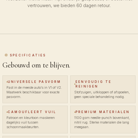
vertrouwen, we bieden 60 dagen retour.
SPECIFICATIES
Gebouwd om te blijven.
UNIVERSELE PASVORM
EENVOUDIG TE
REINIGEN
Past in de meeste auto’s in V1 of V2.
Maatwerk beschikbaar voor exacte
Stofzuigen, uitkloppen of afspoelen,
pasvorm.
geen speciale behandeling nodig.
CAMOUFLEERT VUIL
PREMIUM MATERIALEN
Patroon en kleurtoon maskeren
1100 gsm needle-punch bovenkant,
dagelijks vuil tussen
nitril rug. Sterke materialen die lang
schoonmaakbeurten.
meegaan.