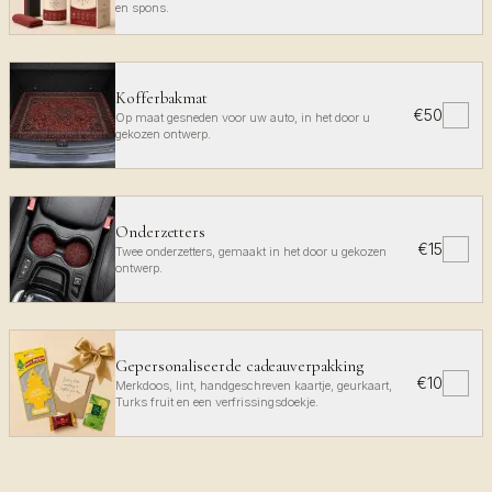
en spons.
Kofferbakmat
€50
✓
Op maat gesneden voor uw auto, in het door u
gekozen ontwerp.
Onderzetters
€15
✓
Twee onderzetters, gemaakt in het door u gekozen
ontwerp.
Gepersonaliseerde cadeauverpakking
€10
✓
Merkdoos, lint, handgeschreven kaartje, geurkaart,
Turks fruit en een verfrissingsdoekje.