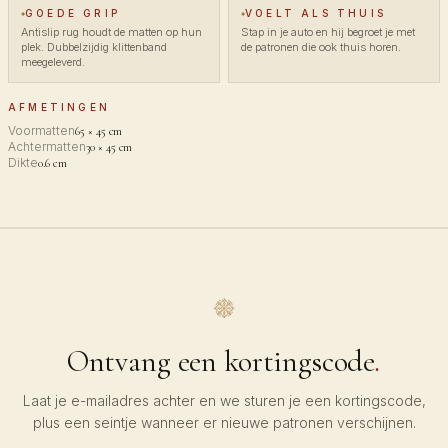
GOEDE GRIP
VOELT ALS THUIS
Antislip rug houdt de matten op hun
Stap in je auto en hij begroet je met
plek. Dubbelzijdig klittenband
de patronen die ook thuis horen.
meegeleverd.
AFMETINGEN
Voormatten
65 × 45 cm
Achtermatten
30 × 45 cm
Dikte
0.6 cm
Ontvang een kortingscode
.
Laat je e-mailadres achter en we sturen je een kortingscode,
plus een seintje wanneer er nieuwe patronen verschijnen.