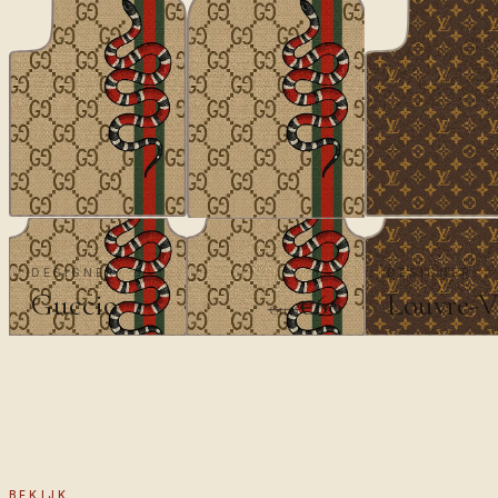
DESIGNER
DESIGNER
Guccio
Louvre-V
€60
€100
BEKIJK