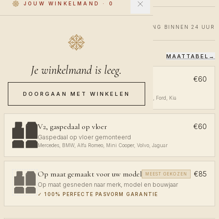
JOUW WINKELMAND
·
0
€60
€100
40% KORTING
VERZENDING BINNEN 24 UUR
MAATTABEL
→
KIES JE PASVORM
Je winkelmand is leeg.
V1, gaspedaal aan plafond
€60
Gaspedaal aan plafond gemonteerd
DOORGAAN MET WINKELEN
Volkswagen, Audi, Toyota, Opel, Peugeot, Renault, Ford, Kia
V2, gaspedaal op vloer
€60
Gaspedaal op vloer gemonteerd
Mercedes, BMW, Alfa Romeo, Mini Cooper, Volvo, Jaguar
Op maat gemaakt voor uw model
€85
MEEST GEKOZEN
Op maat gesneden naar merk, model en bouwjaar
✓
100% PERFECTE PASVORM GARANTIE