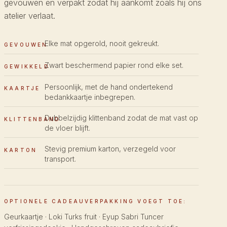
gevouwen en verpakt zodat hij aankomt zoals hij ons
atelier verlaat.
Elke mat opgerold, nooit gekreukt.
GEVOUWEN
Zwart beschermend papier rond elke set.
GEWIKKELD
Persoonlijk, met de hand ondertekend
KAARTJE
bedankkaartje inbegrepen.
Dubbelzijdig klittenband zodat de mat vast op
KLITTENBAND
de vloer blijft.
Stevig premium karton, verzegeld voor
KARTON
transport.
OPTIONELE CADEAUVERPAKKING VOEGT TOE:
Geurkaartje · Loki Turks fruit · Eyup Sabri Tuncer