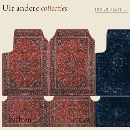
Uit andere
collecties.
BEKIJK ALLES →
CLASSICS
CLASSICS
Saffron
Al-Layl
€70
€100