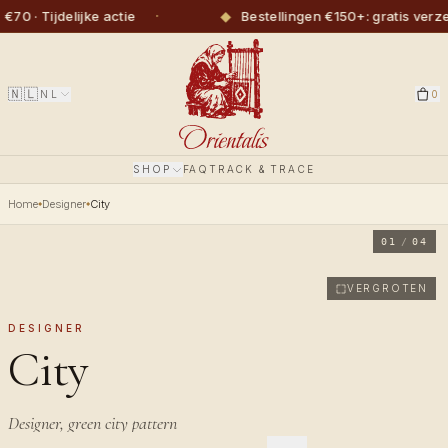
·
◆
 Tijdelijke actie
Bestellingen €150+: gratis verzendi
🇳🇱
NL
0
SHOP
FAQ
TRACK & TRACE
Home
Designer
City
01
/
04
VERGROTEN
DESIGNER
City
Designer, green city pattern