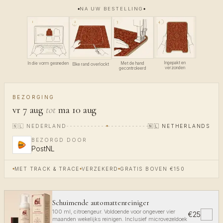
NA UW BESTELLING
4
1
3
2
Ingepakt en
In die vorm gesneden
Met de hand
Elke rand overlockt
verzonden
gecontroleerd
BEZORGING
vr 7 aug
tot
ma 10 aug
🇳🇱
NEDERLAND
🇳🇱
NETHERLANDS
BEZORGD DOOR
PostNL
MET TRACK & TRACE
VERZEKERD
GRATIS BOVEN €150
Schuimende automattenreiniger
100 ml, citroengeur. Voldoende voor ongeveer vier
€25
✓
maanden wekelijks reinigen. Inclusief microvezeldoek