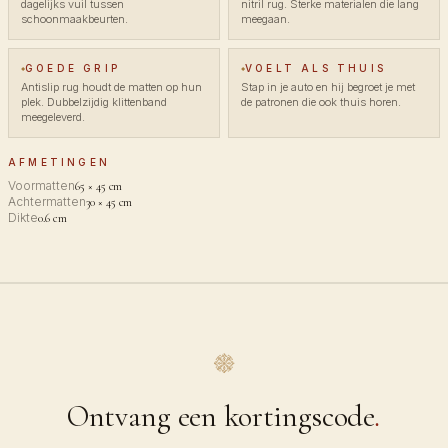
dagelijks vuil tussen
nitril rug. Sterke materialen die lang
schoonmaakbeurten.
meegaan.
GOEDE GRIP
VOELT ALS THUIS
Antislip rug houdt de matten op hun
Stap in je auto en hij begroet je met
plek. Dubbelzijdig klittenband
de patronen die ook thuis horen.
meegeleverd.
AFMETINGEN
Voormatten
65 × 45 cm
Achtermatten
30 × 45 cm
Dikte
0.6 cm
Ontvang een kortingscode
.