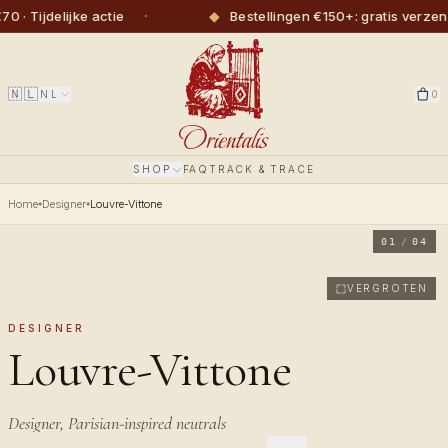
·
◆
ijdelijke actie
Bestellingen €150+: gratis verzendin
🇳🇱
NL
0
SHOP
FAQ
TRACK & TRACE
Home
Designer
Louvre-Vittone
01
/
04
VERGROTEN
DESIGNER
Louvre-Vittone
Designer, Parisian-inspired neutrals