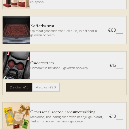
en spons.
Kofferbakmat
€60
✓
Op maat gesneden voor uw auto, in het door u
gekozen ontwerp.
Onderzetters
€15
✓
Gemaakt in het door u gekozen ontwerp.
2 stuks
·
€15
4 stuks
·
€20
Gepersonaliseerde cadeauverpakking
€10
✓
Merkdoos, lint, handgeschreven kaartje, geurkaart,
Turks fruit en een verfrissingsdoekje.