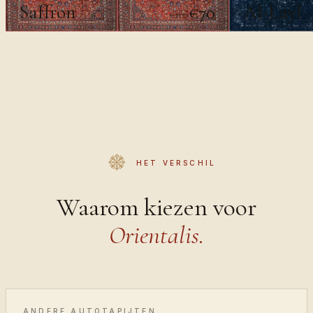
Saffron
Al-Layl
€70
€100
HET VERSCHIL
Waarom kiezen voor
Orientalis.
ANDERE AUTOTAPIJTEN