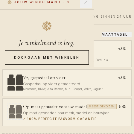
JOUW WINKELMAND
·
0
€60
€100
40% KORTING
VERZENDING BINNEN 24 UUR
MAATTABEL
→
KIES JE PASVORM
Je winkelmand is leeg.
V1, gaspedaal aan plafond
€60
Gaspedaal aan plafond gemonteerd
DOORGAAN MET WINKELEN
Volkswagen, Audi, Toyota, Opel, Peugeot, Renault, Ford, Kia
V2, gaspedaal op vloer
€60
Gaspedaal op vloer gemonteerd
Mercedes, BMW, Alfa Romeo, Mini Cooper, Volvo, Jaguar
Op maat gemaakt voor uw model
€85
MEEST GEKOZEN
Op maat gesneden naar merk, model en bouwjaar
✓
100% PERFECTE PASVORM GARANTIE