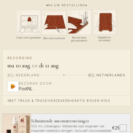
NA UW BESTELLING
4
1
3
2
Ingepakt en
In die vorm gesneden
Met de hand
Elke rand overlockt
verzonden
gecontroleerd
BEZORGING
ma 10 aug
tot
di 11 aug
🇳🇱
NEDERLAND
🇳🇱
NETHERLANDS
BEZORGD DOOR
PostNL
MET TRACK & TRACE
VERZEKERD
GRATIS BOVEN €150
Schuimende automattenreiniger
100 ml, citroengeur. Voldoende voor ongeveer vier
€25
✓
maanden wekelijks reinigen. Inclusief microvezeldoek