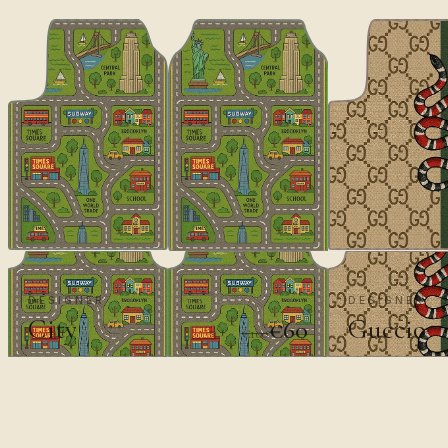
DESIGNER
DESIGNER
City
Guccio
€60
€100