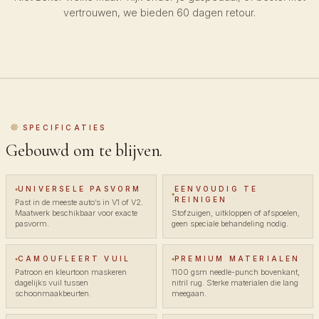
vertrouwen, we bieden 60 dagen retour.
SPECIFICATIES
Gebouwd om te blijven.
UNIVERSELE PASVORM
EENVOUDIG TE
REINIGEN
Past in de meeste auto’s in V1 of V2.
Maatwerk beschikbaar voor exacte
Stofzuigen, uitkloppen of afspoelen,
pasvorm.
geen speciale behandeling nodig.
CAMOUFLEERT VUIL
PREMIUM MATERIALEN
Patroon en kleurtoon maskeren
1100 gsm needle-punch bovenkant,
dagelijks vuil tussen
nitril rug. Sterke materialen die lang
schoonmaakbeurten.
meegaan.