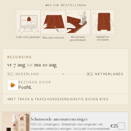
NA UW BESTELLING
4
1
3
2
Ingepakt en
In die vorm gesneden
Met de hand
Elke rand overlockt
verzonden
gecontroleerd
BEZORGING
vr 7 aug
tot
ma 10 aug
🇳🇱
NEDERLAND
🇳🇱
NETHERLANDS
BEZORGD DOOR
PostNL
MET TRACK & TRACE
VERZEKERD
GRATIS BOVEN €150
Schuimende automattenreiniger
100 ml, citroengeur. Voldoende voor ongeveer vier
€25
✓
maanden wekelijks reinigen. Inclusief microvezeldoek