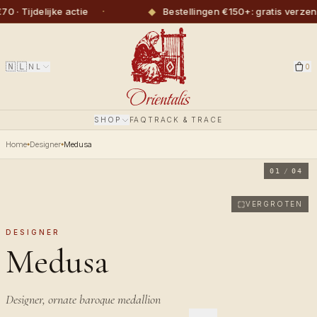
·
◆
ijdelijke actie
Bestellingen €150+: gratis verzendin
🇳🇱
NL
0
SHOP
FAQ
TRACK & TRACE
Home
Designer
Medusa
01
/
04
VERGROTEN
DESIGNER
Medusa
Designer, ornate baroque medallion