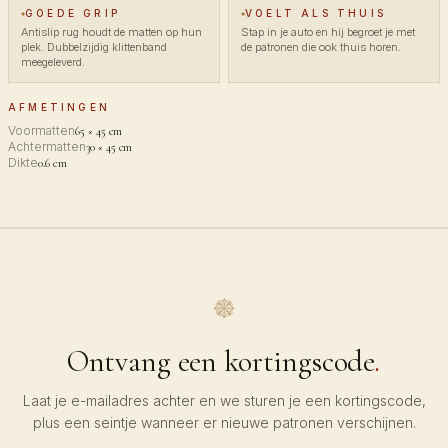
GOEDE GRIP
VOELT ALS THUIS
Antislip rug houdt de matten op hun
Stap in je auto en hij begroet je met
plek. Dubbelzijdig klittenband
de patronen die ook thuis horen.
meegeleverd.
AFMETINGEN
Voormatten
65 × 45 cm
Achtermatten
30 × 45 cm
Dikte
0.6 cm
Ontvang een kortingscode
.
Laat je e-mailadres achter en we sturen je een kortingscode,
plus een seintje wanneer er nieuwe patronen verschijnen.