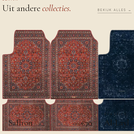
Uit andere
collecties.
BEKIJK ALLES →
CLASSICS
CLASSICS
Saffron
Al-Layl
€70
€100