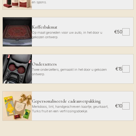
en spons.
Kofferbakmat
€50
✓
Op maat gesneden voor uw auto, in het door u
gekozen ontwerp.
Onderzetters
€15
✓
Twee onderzetters, gemaakt in het door u gekozen
ontwerp.
Gepersonaliseerde cadeauverpakking
€10
✓
Merkdoos, lint, handgeschreven kaartje, geurkaart,
Turks fruit en een verfrissingsdoekje.