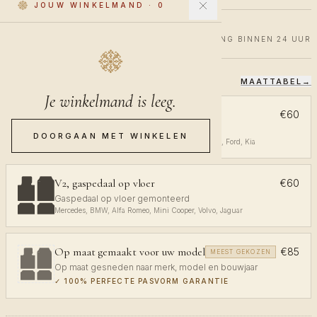
JOUW WINKELMAND
·
0
€60
€100
40% KORTING
VERZENDING BINNEN 24 UUR
MAATTABEL
→
KIES JE PASVORM
Je winkelmand is leeg.
V1, gaspedaal aan plafond
€60
Gaspedaal aan plafond gemonteerd
DOORGAAN MET WINKELEN
Volkswagen, Audi, Toyota, Opel, Peugeot, Renault, Ford, Kia
V2, gaspedaal op vloer
€60
Gaspedaal op vloer gemonteerd
Mercedes, BMW, Alfa Romeo, Mini Cooper, Volvo, Jaguar
Op maat gemaakt voor uw model
€85
MEEST GEKOZEN
Op maat gesneden naar merk, model en bouwjaar
✓
100% PERFECTE PASVORM GARANTIE