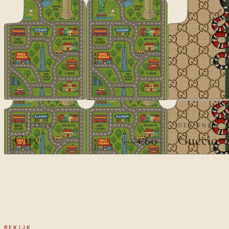
DESIGNER
DESIGNER
City
Guccio
€60
€100
BEKIJK