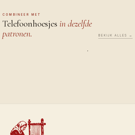
Bekijk ze op https://orientalis.co/nl/collection/phone-
cases
COMBINEER MET
Telefoonhoesjes
in dezelfde
patronen.
BEKIJK ALLES →
TELEFOONHOEZEN
TELEFOONH
Saffron
Sultan
€40