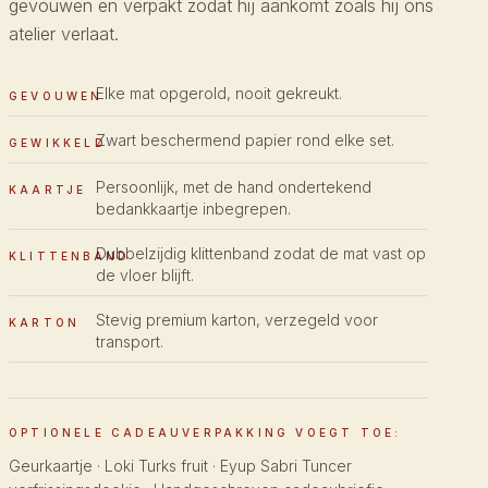
gevouwen en verpakt zodat hij aankomt zoals hij ons
atelier verlaat.
Elke mat opgerold, nooit gekreukt.
GEVOUWEN
Zwart beschermend papier rond elke set.
GEWIKKELD
Persoonlijk, met de hand ondertekend
KAARTJE
bedankkaartje inbegrepen.
Dubbelzijdig klittenband zodat de mat vast op
KLITTENBAND
de vloer blijft.
Stevig premium karton, verzegeld voor
KARTON
transport.
OPTIONELE CADEAUVERPAKKING VOEGT TOE:
Geurkaartje · Loki Turks fruit · Eyup Sabri Tuncer